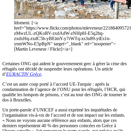
Idomeni. [<a
href="https://www.flickr.com/photos/mleveneur/22188409572/in
zMwzUL-zQKoRV-zxdAdW-zNHp8J-E5q2bq-
zxdxHq-zxdC5b-yBEimY-y7rWTq-xs3u89-yiEs1n-
ynmWNo-E5pBpN" target="_blank" rel="noopener">
[Martin Leveneur / Flickr]</a>]
Certaines ONG qui aident le gouvernement grec à gérer la crise des
réfugiés ont décidé de suspendre leurs opérations. Un article
d’
EURACTIV Grèce
.
C’est un autre coup porté à l’accord UE-Turquie : après la
condamnation de l’agence de l’ONU pour les réfugiés, l’HCR, qui
qualifie les hotspots de prisons, c’est au tour des ONG de tourner le
dos à Bruxelles.
Un porte-parole d’UNICEF a aussi exprimé les inquiétudes de
l’organisation vis-à-vis de l’accord et de son impact sur les enfants.
« Nous ne voyons aucune référence aux enfants, alors que ces
derniers représentent 40 % des personnes coincées en Grèce à
l’heure actuelle », fait remarquer le porte-parole, qui précise qu’ils