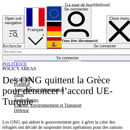
Ga naar de hoofdinhoud
Se connecter
Open sub
Close menu
English
navigation
Français
Deutsch
Vous êtes déconnecté.
Recherche
Se connecter
Español
Lumières éteintes
Se connecter
Rapporteur
Politique
Économie
Newsletters
Evénements
Em
POLITIQUE
POLICY AREAS
Des ONG quittent la Grèce
Economie
Politique
pour dénoncer l’accord UE-
Agriculture et Alimentation
Santé
Turquie
Technologies
Energie, Environnement et Transport
Défense
Les ONG qui aident le gouvernement grec à gérer la crise des
réfugiés ont décidé de suspendre leurs opérations pour des raisons