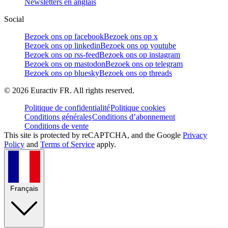
Newsletters en anglais
Social
Bezoek ons op facebook
Bezoek ons op x
Bezoek ons op linkedin
Bezoek ons op youtube
Bezoek ons op rss-feed
Bezoek ons op instagram
Bezoek ons op mastodon
Bezoek ons op telegram
Bezoek ons op bluesky
Bezoek ons op threads
©
2026
Euractiv FR. All rights reserved.
Politique de confidentialité
Politique cookies
Conditions générales
Conditions d’abonnement
Conditions de vente
This site is protected by reCAPTCHA, and the Google
Privacy
Policy
and
Terms of Service
apply.
Français