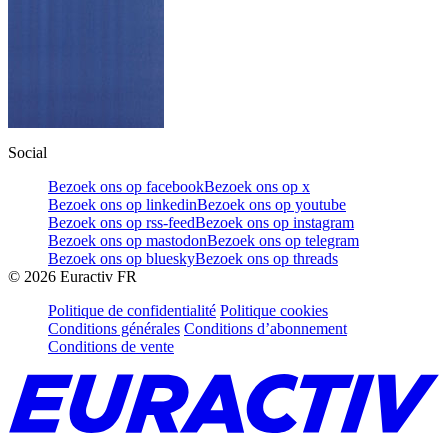
Social
Bezoek ons op facebook
Bezoek ons op x
Bezoek ons op linkedin
Bezoek ons op youtube
Bezoek ons op rss-feed
Bezoek ons op instagram
Bezoek ons op mastodon
Bezoek ons op telegram
Bezoek ons op bluesky
Bezoek ons op threads
©
2026
Euractiv FR
Politique de confidentialité
Politique cookies
Conditions générales
Conditions d’abonnement
Conditions de vente