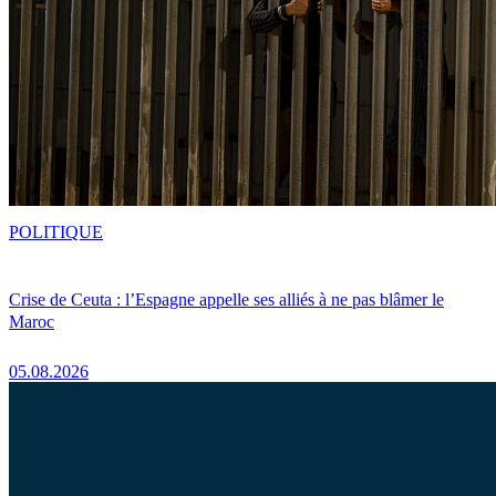
POLITIQUE
Crise de Ceuta : l’Espagne appelle ses alliés à ne pas blâmer le
Maroc
05.08.2026