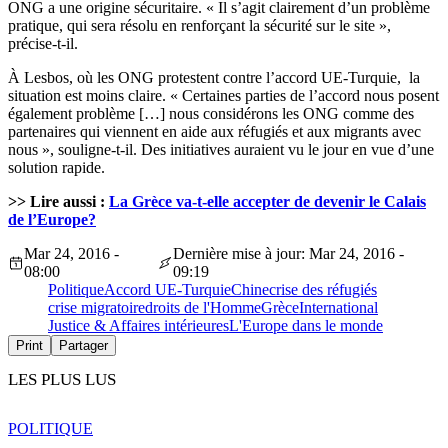
ONG a une origine sécuritaire. « Il s’agit clairement d’un problème
pratique, qui sera résolu en renforçant la sécurité sur le site »,
précise-t-il.
À Lesbos, où les ONG protestent contre l’accord UE-Turquie, la
situation est moins claire. « Certaines parties de l’accord nous posent
également problème […] nous considérons les ONG comme des
partenaires qui viennent en aide aux réfugiés et aux migrants avec
nous », souligne-t-il. Des initiatives auraient vu le jour en vue d’une
solution rapide.
>> Lire aussi :
La Grèce va-t-elle accepter de devenir le Calais
de l’Europe?
Mar 24, 2016 -
Dernière mise à jour: Mar 24, 2016 -
08:00
09:19
Politique
Accord UE-Turquie
Chine
crise des réfugiés
crise migratoire
droits de l'Homme
Grèce
International
Justice & Affaires intérieures
L'Europe dans le monde
Print
Partager
LES PLUS LUS
POLITIQUE