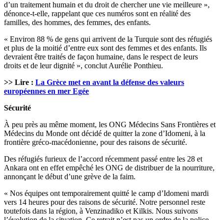
d’un traitement humain et du droit de chercher une vie meilleure »,
dénonce-t-elle, rappelant que ces numéros sont en réalité des
familles, des hommes, des femmes, des enfants.
« Environ 88 % de gens qui arrivent de la Turquie sont des réfugiés
et plus de la moitié d’entre eux sont des femmes et des enfants. Ils
devraient être traités de façon humaine, dans le respect de leurs
droits et de leur dignité », conclut Aurélie Ponthieu.
>> Lire :
La Grèce met en avant la défense des valeurs
européennes en mer Egée
Sécurité
À peu près au même moment, les ONG Médecins Sans Frontières et
Médecins du Monde ont décidé de quitter la zone d’Idomeni, à la
frontière gréco-macédonienne, pour des raisons de sécurité.
Des réfugiés furieux de l’accord récemment passé entre les 28 et
Ankara ont en effet empêché les ONG de distribuer de la nourriture,
annonçant le début d’une grève de la faim.
« Nos équipes ont temporairement quitté le camp d’Idomeni mardi
vers 14 heures pour des raisons de sécurité. Notre personnel reste
toutefois dans la région, à Venzinadiko et Kilkis. Nous suivons
l’évolution de la situation. Ce retrait n’est pas un ordre de la police,