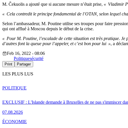
M. Čekuolis a ajouté que si aucune mesure n’était prise,
« Vladimir Po
« Cela contredit le principe fondamental de l’OTAN, selon lequel chaq
Selon l’ambassadeur, M. Poutine utilise ses troupes pour faire pression 
qui ont afflué à Moscou depuis le début de la crise.
« Pour M. Poutine, l’escalade de cette situation est très pratique. Je 
d’autres font la queue pour l’appeler, et c’est bon pour lui »
, a décla
Feb 16, 2022 - 08:06
Politique
sécurité
Print
Partager
LES PLUS LUS
POLITIQUE
EXCLUSIF : L'Islande demande à Bruxelles de ne pas s'immiscer dan
07.08.2026
ÉCONOMIE