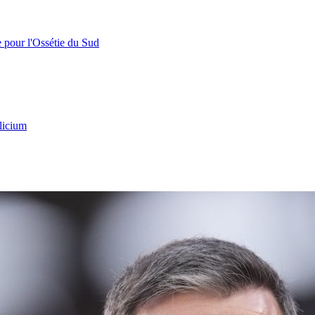
e pour l'Ossétie du Sud
licium