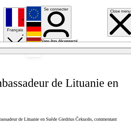
Se connecter
Close menu
English
Français
Deutsch
Vous êtes déconnecté.
Se connecter
Español
Lumières éteintes
mbassadeur de Lituanie en
ambassadeur de Lituanie en Suède Giedrius Čekuolis, commentant