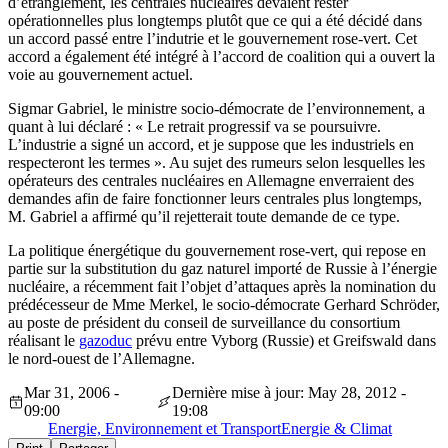
d’étranglement, les centrales nucléaires devaient rester
opérationnelles plus longtemps plutôt que ce qui a été décidé dans
un accord passé entre l’indutrie et le gouvernement rose-vert. Cet
accord a également été intégré à l’accord de coalition qui a ouvert la
voie au gouvernement actuel.
Sigmar Gabriel, le ministre socio-démocrate de l’environnement, a
quant à lui déclaré : « Le retrait progressif va se poursuivre.
L’industrie a signé un accord, et je suppose que les industriels en
respecteront les termes ». Au sujet des rumeurs selon lesquelles les
opérateurs des centrales nucléaires en Allemagne enverraient des
demandes afin de faire fonctionner leurs centrales plus longtemps,
M. Gabriel a affirmé qu’il rejetterait toute demande de ce type.
La politique énergétique du gouvernement rose-vert, qui repose en
partie sur la substitution du gaz naturel importé de Russie à l’énergie
nucléaire, a récemment fait l’objet d’attaques après la nomination du
prédécesseur de Mme Merkel, le socio-démocrate Gerhard Schröder,
au poste de président du conseil de surveillance du consortium
réalisant le
gazoduc
prévu entre Vyborg (Russie) et Greifswald dans
le nord-ouest de l’Allemagne.
Mar 31, 2006 -
Dernière mise à jour: May 28, 2012 -
09:00
19:08
Energie, Environnement et Transport
Energie & Climat