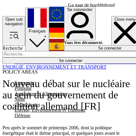
Ga naar de hoofdinhoud
Se connecter
Open sub
Close menu
English
navigation
Français
Deutsch
Vous êtes déconnecté.
Recherche
Se connecter
Español
Lumières éteintes
Se connecter
Rapporteur
Politique
Économie
Newsletters
Evénements
Em
ENERGIE, ENVIRONNEMENT ET TRANSPORT
POLICY AREAS
Nouveau débat sur le nucléaire
Economie
Politique
au sein du gouvernement de
Agriculture et Alimentation
Santé
coalition allemand [FR]
Technologies
Energie, Environnement et Transport
Défense
Peu après le sommet de printemps 2006, dont la politique
énergétique était le thème principal, et quelques jours avant le