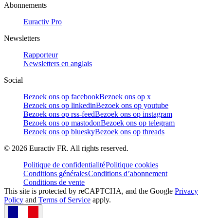
Abonnements
Euractiv Pro
Newsletters
Rapporteur
Newsletters en anglais
Social
Bezoek ons op facebook
Bezoek ons op x
Bezoek ons op linkedin
Bezoek ons op youtube
Bezoek ons op rss-feed
Bezoek ons op instagram
Bezoek ons op mastodon
Bezoek ons op telegram
Bezoek ons op bluesky
Bezoek ons op threads
©
2026
Euractiv FR. All rights reserved.
Politique de confidentialité
Politique cookies
Conditions générales
Conditions d’abonnement
Conditions de vente
This site is protected by reCAPTCHA, and the Google
Privacy
Policy
and
Terms of Service
apply.