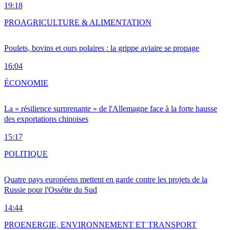
19:18
PRO
AGRICULTURE & ALIMENTATION
Poulets, bovins et ours polaires : la grippe aviaire se propage
16:04
ÉCONOMIE
La « résilience surprenante » de l'Allemagne face à la forte hausse
des exportations chinoises
15:17
POLITIQUE
Quatre pays européens mettent en garde contre les projets de la
Russie pour l'Ossétie du Sud
14:44
PRO
ENERGIE, ENVIRONNEMENT ET TRANSPORT