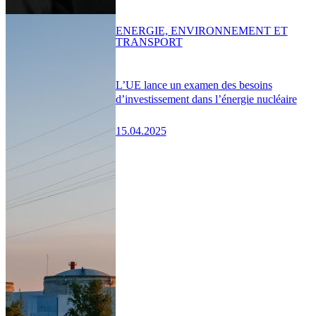
ENERGIE, ENVIRONNEMENT ET
TRANSPORT
L’UE lance un examen des besoins
d’investissement dans l’énergie nucléaire
15.04.2025