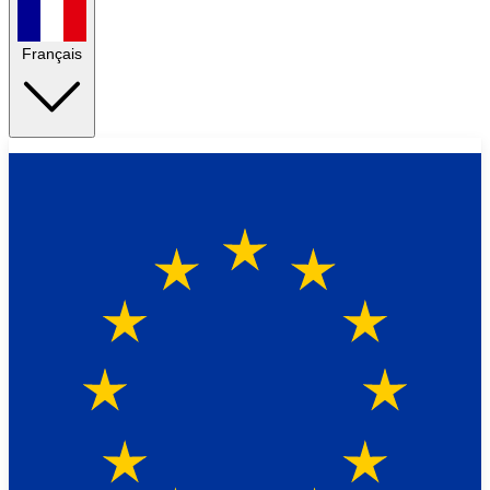
Français