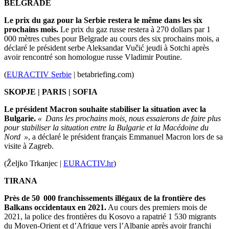
BELGRADE
Le prix du gaz pour la Serbie restera le même dans les six
prochains mois.
Le prix du gaz russe restera à 270 dollars par 1
000 mètres cubes pour Belgrade au cours des six prochains mois, a
déclaré le président serbe Aleksandar Vučić jeudi à Sotchi après
avoir rencontré son homologue russe Vladimir Poutine.
(
EURACTIV Serbie
| betabriefing.com
)
SKOPJE
| PARIS | SOFIA
Le président Macron souhaite stabiliser la situation avec la
Bulgarie.
« Dans les prochains mois, nous essaierons de faire plus
pour stabiliser la situation entre la Bulgarie et la Macédoine du
Nord »
, a déclaré le président français Emmanuel Macron lors de sa
visite à Zagreb.
(Željko Trkanjec |
EURACTIV.hr
)
TIRANA
Près de 50 000 franchissements illégaux de la frontière des
Balkans occidentaux en 2021.
Au cours des premiers mois de
2021, la police des frontières du Kosovo a rapatrié 1 530 migrants
du Moyen-Orient et d’Afrique vers l’Albanie après avoir franchi