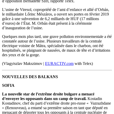
d’opposition Bernadette Szél, rapporte Telex.
L’usine de Viresol, copropriété de l’ami d’enfance et allié d’Orbán,
le milliardaire Lőrinc Mészáros, a ouvert ses portes en février 2019
grâce à une subvention de 6,2 milliards de HUF (17 millions
d’euros) de l’État. M. Orbán était présent à la cérémonie
d’inauguration de l’usine.
Quelques mois plus tard, une grave pollution environnementale a été
constatée autour de l’usine. Plusieurs travailleurs de la centrale
électrique voisine de Mátra, spécialisée dans le charbon, ont été
hospitalisés, se plaignant de nausées, de maux de tête et d’irritations
des yeux et de la gorge.
(Vlagyiszlav Makszimov |
EURACTIV.com
with Telex)
NOUVELLES DES BALKANS
SOFIA
La nouvelle star de l’extrême droite bulgare a menacé
d’envoyer les opposants dans un camp de travail.
Kostadin
Kostadinov, chef du parti d’extrême droite pro-russe « Vazrazhdane
» (Renouveau), a entamé sa première saison en tant que député en
menaçant de déporter tous les opposants à la centrale nucléaire de