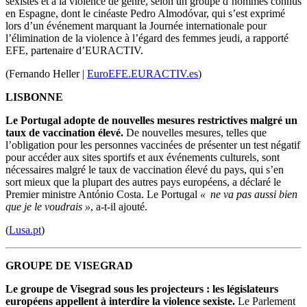
sexistes et à la violence de genre, selon un groupe d’hommes connus
en Espagne, dont le cinéaste Pedro Almodóvar, qui s’est exprimé
lors d’un événement marquant la Journée internationale pour
l’élimination de la violence à l’égard des femmes jeudi, a rapporté
EFE, partenaire d’EURACTIV.
(Fernando Heller |
EuroEFE.EURACTIV.es
)
LISBONNE
Le Portugal adopte de nouvelles mesures restrictives malgré un
taux de vaccination élevé.
De nouvelles mesures, telles que
l’obligation pour les personnes vaccinées de présenter un test négatif
pour accéder aux sites sportifs et aux événements culturels, sont
nécessaires malgré le taux de vaccination élevé du pays, qui s’en
sort mieux que la plupart des autres pays européens, a déclaré le
Premier ministre António Costa. Le Portugal
« ne va pas aussi bien
que je le voudrais
»
, a-t-il ajouté.
(
Lusa.pt
)
GROUPE DE VISEGRAD
Le groupe de Visegrad sous les projecteurs : les législateurs
européens appellent à interdire la violence sexiste.
Le Parlement