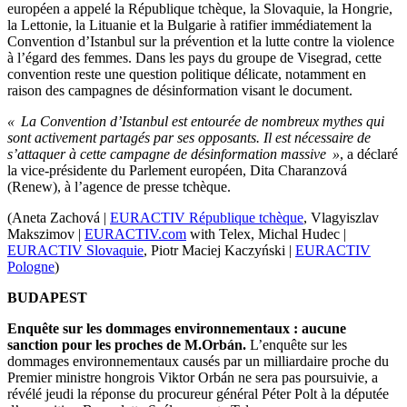
européen a appelé la République tchèque, la Slovaquie, la Hongrie,
la Lettonie, la Lituanie et la Bulgarie à ratifier immédiatement la
Convention d’Istanbul sur la prévention et la lutte contre la violence
à l’égard des femmes. Dans les pays du groupe de Visegrad, cette
convention reste une question politique délicate, notamment en
raison des campagnes de désinformation visant le document.
« La Convention d’Istanbul est entourée de nombreux mythes qui
sont activement partagés par ses opposants. Il est nécessaire de
s’attaquer à cette campagne de désinformation massive »
, a déclaré
la vice-présidente du Parlement européen, Dita Charanzová
(Renew), à l’agence de presse tchèque.
(Aneta Zachová |
EURACTIV République tchèque
, Vlagyiszlav
Makszimov |
EURACTIV.com
with Telex, Michal Hudec |
EURACTIV Slovaquie
, Piotr Maciej Kaczyński |
EURACTIV
Pologne
)
BUDAPEST
Enquête sur les dommages environnementaux : aucune
sanction pour les proches de M.Orbán.
L’enquête sur les
dommages environnementaux causés par un milliardaire proche du
Premier ministre hongrois Viktor Orbán ne sera pas poursuivie, a
révélé jeudi la réponse du procureur général Péter Polt à la députée