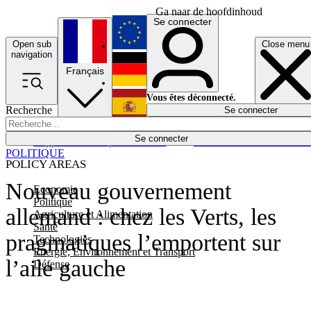
Ga naar de hoofdinhoud
Se connecter
Open sub
Close menu
English
navigation
Français
Deutsch
Vous êtes déconnecté.
Recherche
Se connecter
Español
Lumières éteintes
Se connecter
Rapporteur
Politique
Économie
Newsletters
Evénements
Em
POLITIQUE
POLICY AREAS
Nouveau gouvernement
Economie
Politique
allemand : chez les Verts, les
Agriculture et Alimentation
Santé
pragmatiques l’emportent sur
Technologies
Energie, Environnement et Transport
l’aile gauche
Défense