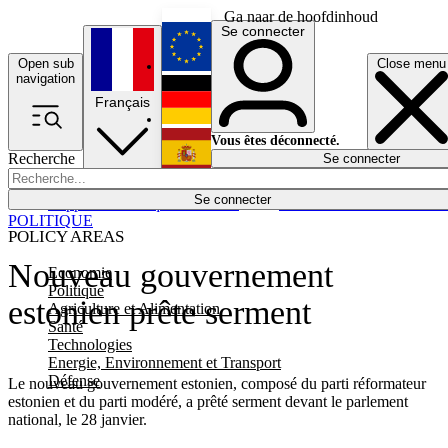
Ga naar de hoofdinhoud
Se connecter
Open sub
Close menu
English
navigation
Français
Deutsch
Vous êtes déconnecté.
Recherche
Se connecter
Español
Lumières éteintes
Se connecter
Rapporteur
Politique
Économie
Newsletters
Evénements
Em
POLITIQUE
POLICY AREAS
Nouveau gouvernement
Economie
Politique
estonien prête serment
Agriculture et Alimentation
Santé
Technologies
Energie, Environnement et Transport
Défense
Le nouveau gouvernement estonien, composé du parti réformateur
estonien et du parti modéré, a prêté serment devant le parlement
national, le 28 janvier.