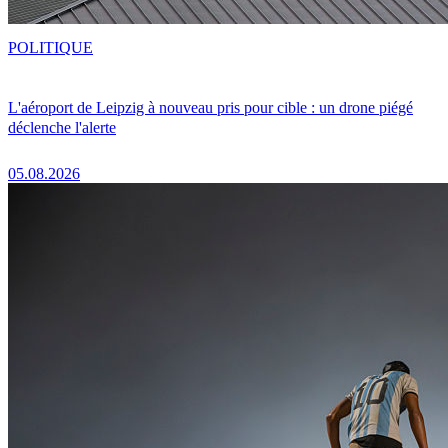
POLITIQUE
L'aéroport de Leipzig à nouveau pris pour cible : un drone piégé
déclenche l'alerte
05.08.2026