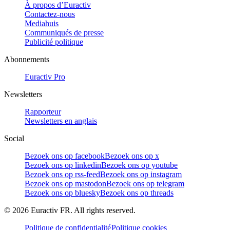
À propos d’Euractiv
Contactez-nous
Mediahuis
Communiqués de presse
Publicité politique
Abonnements
Euractiv Pro
Newsletters
Rapporteur
Newsletters en anglais
Social
Bezoek ons op facebook
Bezoek ons op x
Bezoek ons op linkedin
Bezoek ons op youtube
Bezoek ons op rss-feed
Bezoek ons op instagram
Bezoek ons op mastodon
Bezoek ons op telegram
Bezoek ons op bluesky
Bezoek ons op threads
©
2026
Euractiv FR. All rights reserved.
Politique de confidentialité
Politique cookies