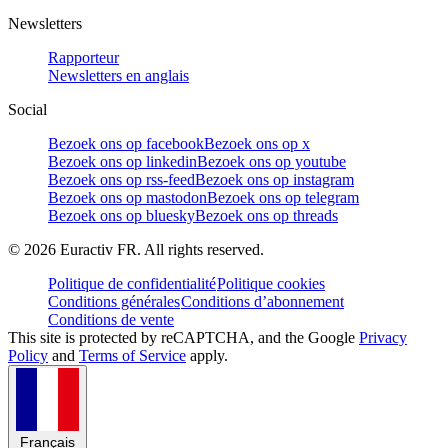
Newsletters
Rapporteur
Newsletters en anglais
Social
Bezoek ons op facebook
Bezoek ons op x
Bezoek ons op linkedin
Bezoek ons op youtube
Bezoek ons op rss-feed
Bezoek ons op instagram
Bezoek ons op mastodon
Bezoek ons op telegram
Bezoek ons op bluesky
Bezoek ons op threads
©
2026
Euractiv FR. All rights reserved.
Politique de confidentialité
Politique cookies
Conditions générales
Conditions d’abonnement
Conditions de vente
This site is protected by reCAPTCHA, and the Google
Privacy
Policy
and
Terms of Service
apply.
Français