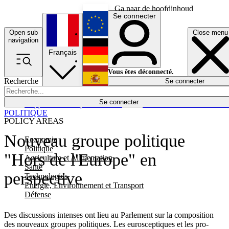
Ga naar de hoofdinhoud
Se connecter
Open sub
Close menu
English
navigation
Français
Deutsch
Vous êtes déconnecté.
Recherche
Se connecter
Español
Lumières éteintes
Se connecter
Rapporteur
Politique
Économie
Newsletters
Evénements
Em
POLITIQUE
POLICY AREAS
Nouveau groupe politique
Economie
Politique
"Hors de l'Europe" en
Agriculture et Alimentation
Santé
perspective
Technologies
Energie, Environnement et Transport
Défense
Des discussions intenses ont lieu au Parlement sur la composition
des nouveaux groupes politiques. Les eurosceptiques et les pro-