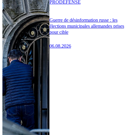
PRO
DÉFENSE
Guerre de désinformation russe : les
élections municipales allemandes prises
pour cible
06.08.2026