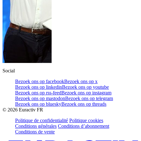
Social
Bezoek ons op facebook
Bezoek ons op x
Bezoek ons op linkedin
Bezoek ons op youtube
Bezoek ons op rss-feed
Bezoek ons op instagram
Bezoek ons op mastodon
Bezoek ons op telegram
Bezoek ons op bluesky
Bezoek ons op threads
©
2026
Euractiv FR
Politique de confidentialité
Politique cookies
Conditions générales
Conditions d’abonnement
Conditions de vente