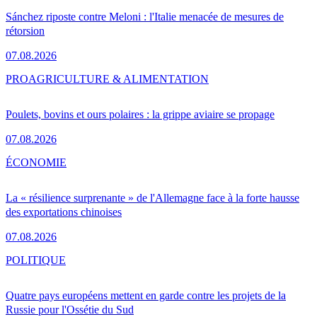
Sánchez riposte contre Meloni : l'Italie menacée de mesures de
rétorsion
07.08.2026
PRO
AGRICULTURE & ALIMENTATION
Poulets, bovins et ours polaires : la grippe aviaire se propage
07.08.2026
ÉCONOMIE
La « résilience surprenante » de l'Allemagne face à la forte hausse
des exportations chinoises
07.08.2026
POLITIQUE
Quatre pays européens mettent en garde contre les projets de la
Russie pour l'Ossétie du Sud