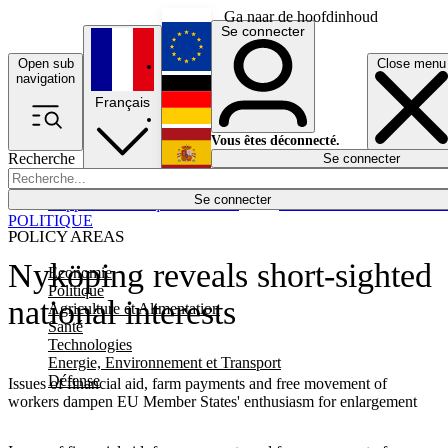
Ga naar de hoofdinhoud
Se connecter
Open sub
Close menu
English
navigation
Français
Deutsch
Vous êtes déconnecté.
Recherche
Se connecter
Español
Lumières éteintes
Se connecter
Rapporteur
Politique
Économie
Newsletters
Evénements
Em
POLITIQUE
POLICY AREAS
Nyköping reveals short-sighted
Economie
Politique
national interests
Agriculture et Alimentation
Santé
Technologies
Energie, Environnement et Transport
Défense
Issues of financial aid, farm payments and free movement of
workers dampen EU Member States' enthusiasm for enlargement