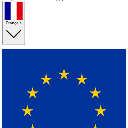
Français