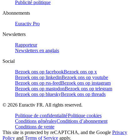
Publicité politique
Abonnements
Euractiv Pro
Newsletters
Rapporteur
Newsletters en anglais
Social
Bezoek ons op facebook
Bezoek ons op x
Bezoek ons op linkedin
Bezoek ons op youtube
Bezoek ons op rss-feed
Bezoek ons op instagram
Bezoek ons op mastodon
Bezoek ons op telegram
Bezoek ons op bluesky
Bezoek ons op threads
©
2026
Euractiv FR. All rights reserved.
Politique de confidentialité
Politique cookies
Conditions générales
Conditions d’abonnement
Conditions de vente
This site is protected by reCAPTCHA, and the Google
Privacy
Policy
and
Terms of Service
apply.