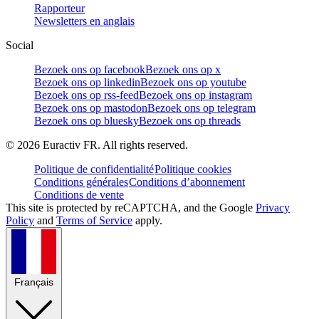
Rapporteur
Newsletters en anglais
Social
Bezoek ons op facebook
Bezoek ons op x
Bezoek ons op linkedin
Bezoek ons op youtube
Bezoek ons op rss-feed
Bezoek ons op instagram
Bezoek ons op mastodon
Bezoek ons op telegram
Bezoek ons op bluesky
Bezoek ons op threads
©
2026
Euractiv FR. All rights reserved.
Politique de confidentialité
Politique cookies
Conditions générales
Conditions d’abonnement
Conditions de vente
This site is protected by reCAPTCHA, and the Google
Privacy
Policy
and
Terms of Service
apply.
Français