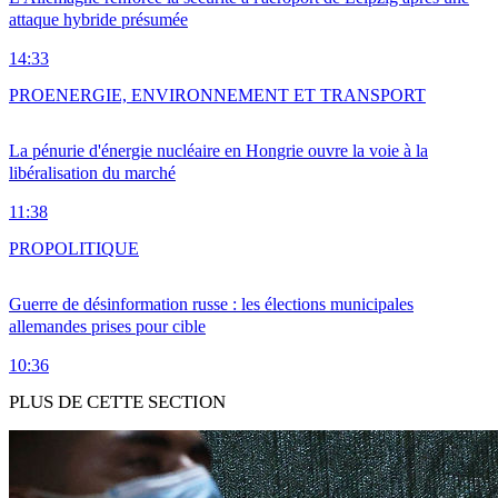
attaque hybride présumée
14:33
PRO
ENERGIE, ENVIRONNEMENT ET TRANSPORT
La pénurie d'énergie nucléaire en Hongrie ouvre la voie à la
libéralisation du marché
11:38
PRO
POLITIQUE
Guerre de désinformation russe : les élections municipales
allemandes prises pour cible
10:36
PLUS DE CETTE SECTION