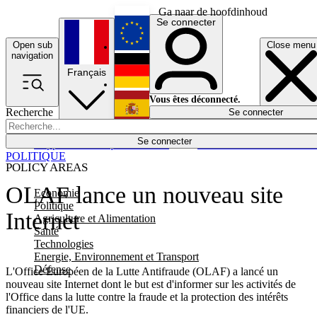
Ga naar de hoofdinhoud
Se connecter
Open sub
Close menu
English
navigation
Français
Deutsch
Vous êtes déconnecté.
Recherche
Se connecter
Español
Lumières éteintes
Se connecter
Rapporteur
Politique
Économie
Newsletters
Evénements
Em
POLITIQUE
POLICY AREAS
OLAF lance un nouveau site
Economie
Politique
Internet
Agriculture et Alimentation
Santé
Technologies
Energie, Environnement et Transport
Défense
L'Office Européen de la Lutte Antifraude (OLAF) a lancé un
nouveau site Internet dont le but est d'informer sur les activités de
l'Office dans la lutte contre la fraude et la protection des intérêts
financiers de l'UE.