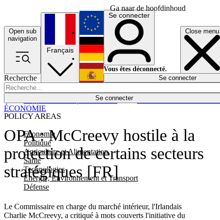
Ga naar de hoofdinhoud
Se connecter
Open sub
Close menu
English
navigation
Français
Deutsch
Vous êtes déconnecté.
Recherche
Se connecter
Español
Lumières éteintes
Se connecter
Rapporteur
Politique
Économie
Newsletters
Evénements
Em
ÉCONOMIE
POLICY AREAS
OPA : McCreevy hostile à la
Economie
Politique
protection de certains secteurs
Agriculture et Alimentation
Santé
stratégiques [FR]
Technologies
Energie, Environnement et Transport
Défense
Le Commissaire en charge du marché intérieur, l'Irlandais
Charlie McCreevy, a critiqué à mots couverts l'initiative du