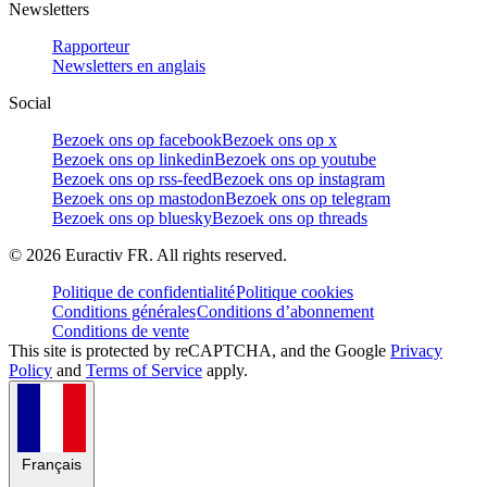
Newsletters
Rapporteur
Newsletters en anglais
Social
Bezoek ons op facebook
Bezoek ons op x
Bezoek ons op linkedin
Bezoek ons op youtube
Bezoek ons op rss-feed
Bezoek ons op instagram
Bezoek ons op mastodon
Bezoek ons op telegram
Bezoek ons op bluesky
Bezoek ons op threads
©
2026
Euractiv FR. All rights reserved.
Politique de confidentialité
Politique cookies
Conditions générales
Conditions d’abonnement
Conditions de vente
This site is protected by reCAPTCHA, and the Google
Privacy
Policy
and
Terms of Service
apply.
Français