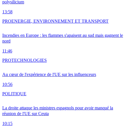
polysilicium
13:58
PRO
ENERGIE, ENVIRONNEMENT ET TRANSPORT
Incendies en Europe : les flammes s'apaisent au sud mais gagnent le
nord
11:46
PRO
TECHNOLOGIES
Au cœur de l'expérience de l'UE sur les influenceurs
10:56
POLITIQUE
La droite attaque les ministres espagnols pour avoir manqué la
réunion de l'UE sur Ceuta
10:15