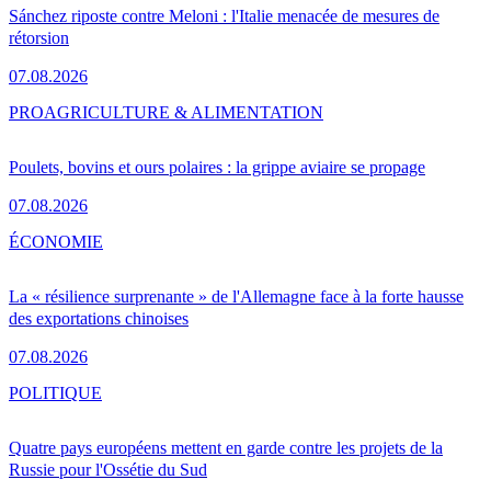
Sánchez riposte contre Meloni : l'Italie menacée de mesures de
rétorsion
07.08.2026
PRO
AGRICULTURE & ALIMENTATION
Poulets, bovins et ours polaires : la grippe aviaire se propage
07.08.2026
ÉCONOMIE
La « résilience surprenante » de l'Allemagne face à la forte hausse
des exportations chinoises
07.08.2026
POLITIQUE
Quatre pays européens mettent en garde contre les projets de la
Russie pour l'Ossétie du Sud