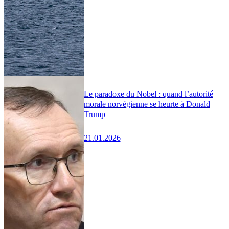
Le paradoxe du Nobel : quand l’autorité
morale norvégienne se heurte à Donald
Trump
21.01.2026