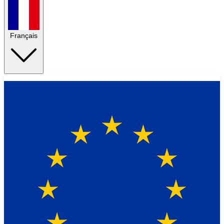
Français