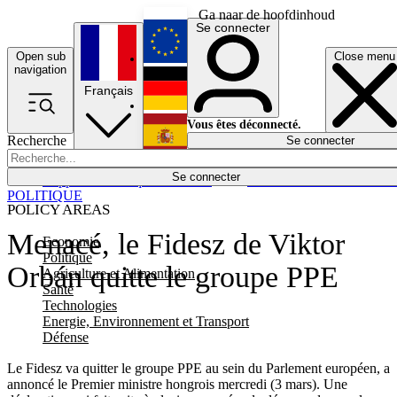
Ga naar de hoofdinhoud
Se connecter
Open sub
Close menu
English
navigation
Français
Deutsch
Vous êtes déconnecté.
Recherche
Se connecter
Español
Lumières éteintes
Se connecter
Rapporteur
Politique
Économie
Newsletters
Evénements
Em
POLITIQUE
POLICY AREAS
Menacé, le Fidesz de Viktor
Economie
Politique
Orbán quitte le groupe PPE
Agriculture et Alimentation
Santé
Technologies
Energie, Environnement et Transport
Défense
Le Fidesz va quitter le groupe PPE au sein du Parlement européen, a
annoncé le Premier ministre hongrois mercredi (3 mars). Une