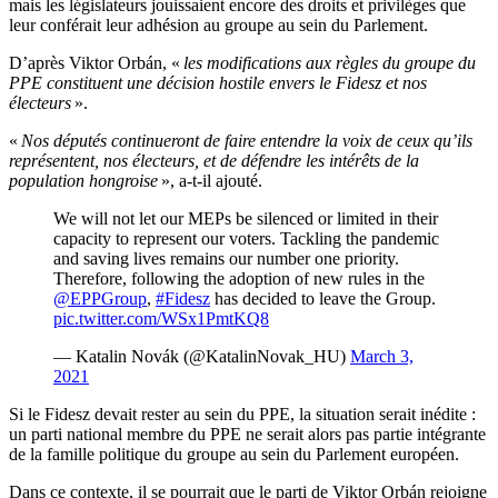
mais les législateurs jouissaient encore des droits et privilèges que
leur conférait leur adhésion au groupe au sein du Parlement.
D’après Viktor Orbán, «
les modifications aux règles du groupe du
PPE constituent une décision hostile envers le Fidesz et nos
électeurs
».
«
Nos députés continueront de faire entendre la voix de ceux qu’ils
représentent, nos électeurs, et de défendre les intérêts de la
population hongroise
», a-t-il ajouté.
We will not let our MEPs be silenced or limited in their
capacity to represent our voters. Tackling the pandemic
and saving lives remains our number one priority.
Therefore, following the adoption of new rules in the
@EPPGroup
,
#Fidesz
has decided to leave the Group.
pic.twitter.com/WSx1PmtKQ8
— Katalin Novák (@KatalinNovak_HU)
March 3,
2021
Si le Fidesz devait rester au sein du PPE, la situation serait inédite :
un parti national membre du PPE ne serait alors pas partie intégrante
de la famille politique du groupe au sein du Parlement européen.
Dans ce contexte, il se pourrait que le parti de Viktor Orbán rejoigne