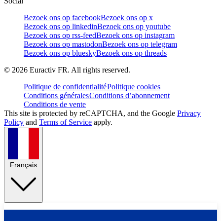
Social
Bezoek ons op facebook
Bezoek ons op x
Bezoek ons op linkedin
Bezoek ons op youtube
Bezoek ons op rss-feed
Bezoek ons op instagram
Bezoek ons op mastodon
Bezoek ons op telegram
Bezoek ons op bluesky
Bezoek ons op threads
©
2026
Euractiv FR. All rights reserved.
Politique de confidentialité
Politique cookies
Conditions générales
Conditions d’abonnement
Conditions de vente
This site is protected by reCAPTCHA, and the Google
Privacy
Policy
and
Terms of Service
apply.
Français