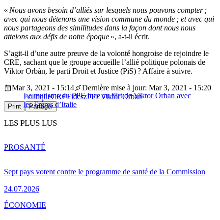
«
Nous avons besoin d’alliés sur lesquels nous pouvons compter ;
avec qui nous détenons une vision commune du monde ; et avec qui
nous partageons des similitudes dans la façon dont nous nous
attelons aux défis de notre époque
», a-t-il écrit.
S’agit-il d’une autre preuve de la volonté hongroise de rejoindre le
CRE, sachant que le groupe accueille l’allié politique polonais de
Viktor Orbán, le parti Droit et Justice (PiS) ? Affaire à suivre.
Mar 3, 2021 - 15:14
Dernière mise à jour: Mar 3, 2021 - 15:20
Le mutisme du PPE face au flirt de Viktor Orban avec
Politique
CRE
Fidesz
PPE
Viktor Orban
les Frères d’Italie
Print
Partager
LES PLUS LUS
PRO
SANTÉ
Sept pays votent contre le programme de santé de la Commission
24.07.2026
ÉCONOMIE