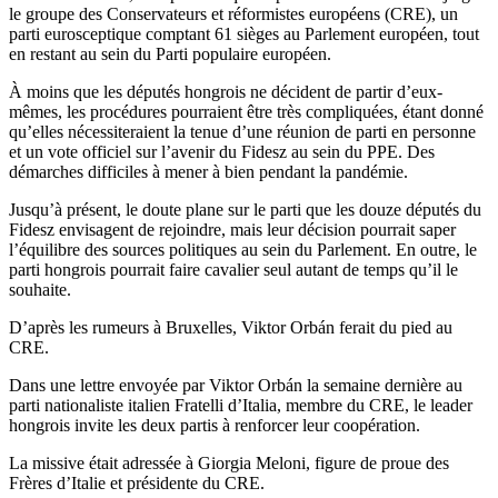
le groupe des Conservateurs et réformistes européens (CRE), un
parti eurosceptique comptant 61 sièges au Parlement européen, tout
en restant au sein du Parti populaire européen.
À moins que les députés hongrois ne décident de partir d’eux-
mêmes, les procédures pourraient être très compliquées, étant donné
qu’elles nécessiteraient la tenue d’une réunion de parti en personne
et un vote officiel sur l’avenir du Fidesz au sein du PPE. Des
démarches difficiles à mener à bien pendant la pandémie.
Jusqu’à présent, le doute plane sur le parti que les douze députés du
Fidesz envisagent de rejoindre, mais leur décision pourrait saper
l’équilibre des sources politiques au sein du Parlement. En outre, le
parti hongrois pourrait faire cavalier seul autant de temps qu’il le
souhaite.
D’après les rumeurs à Bruxelles, Viktor Orbán ferait du pied au
CRE.
Dans une lettre envoyée par Viktor Orbán la semaine dernière au
parti nationaliste italien Fratelli d’Italia, membre du CRE, le leader
hongrois invite les deux partis à renforcer leur coopération.
La missive était adressée à Giorgia Meloni, figure de proue des
Frères d’Italie et présidente du CRE.