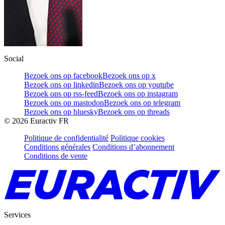
Social
Bezoek ons op facebook
Bezoek ons op x
Bezoek ons op linkedin
Bezoek ons op youtube
Bezoek ons op rss-feed
Bezoek ons op instagram
Bezoek ons op mastodon
Bezoek ons op telegram
Bezoek ons op bluesky
Bezoek ons op threads
©
2026
Euractiv FR
Politique de confidentialité
Politique cookies
Conditions générales
Conditions d’abonnement
Conditions de vente
Services