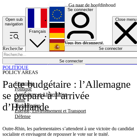
Ga naar de hoofdinhoud
Se connecter
Open sub
Close menu
English
navigation
Français
Deutsch
Vous êtes déconnecté.
Recherche
Se connecter
Español
Lumières éteintes
Se connecter
Rapporteur
Politique
Économie
Newsletters
Evénements
Em
POLITIQUE
POLICY AREAS
Pacte budgétaire : l’Allemagne
Economie
Politique
se prépare à l’arrivée
Agriculture et Alimentation
Santé
d’Hollande
Technologies
Energie, Environnement et Transport
Défense
Outre-Rhin, les parlementaires s’attendent à une victoire du candidat
socialiste et envisagent de repousser le vote sur le traité.