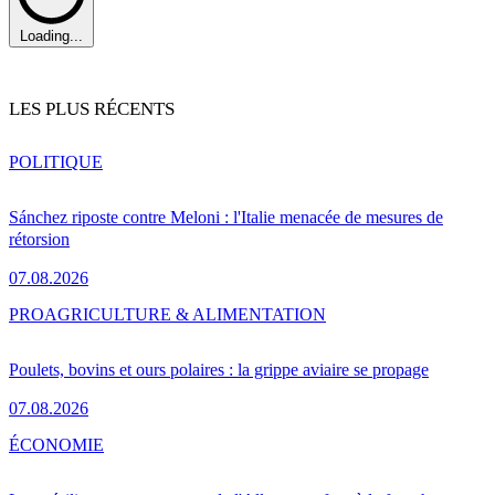
Loading...
LES PLUS RÉCENTS
POLITIQUE
Sánchez riposte contre Meloni : l'Italie menacée de mesures de
rétorsion
07.08.2026
PRO
AGRICULTURE & ALIMENTATION
Poulets, bovins et ours polaires : la grippe aviaire se propage
07.08.2026
ÉCONOMIE