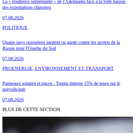
La « résilience surprenante » de l'Allemagne face à la forte hausse
des exportations chinoises
07.08.2026
POLITIQUE
Quatre pays européens mettent en garde contre les projets de la
Russie pour l'Ossétie du Sud
07.08.2026
PRO
ENERGIE, ENVIRONNEMENT ET TRANSPORT
Panneaux solaires et puces : Trump impose 15% de taxes sur le
polysilicium
07.08.2026
PLUS DE CETTE SECTION