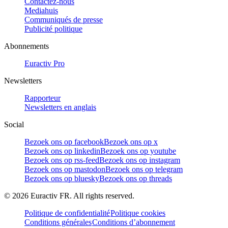
Contactez-nous
Mediahuis
Communiqués de presse
Publicité politique
Abonnements
Euractiv Pro
Newsletters
Rapporteur
Newsletters en anglais
Social
Bezoek ons op facebook
Bezoek ons op x
Bezoek ons op linkedin
Bezoek ons op youtube
Bezoek ons op rss-feed
Bezoek ons op instagram
Bezoek ons op mastodon
Bezoek ons op telegram
Bezoek ons op bluesky
Bezoek ons op threads
©
2026
Euractiv FR. All rights reserved.
Politique de confidentialité
Politique cookies
Conditions générales
Conditions d’abonnement