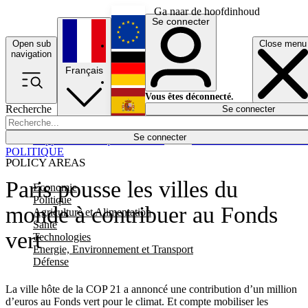
Ga naar de hoofdinhoud
Se connecter
Open sub
Close menu
English
navigation
Français
Deutsch
Vous êtes déconnecté.
Recherche
Se connecter
Español
Lumières éteintes
Se connecter
Rapporteur
Politique
Économie
Newsletters
Evénements
Em
POLITIQUE
POLICY AREAS
Paris pousse les villes du
Economie
Politique
monde à contribuer au Fonds
Agriculture et Alimentation
Santé
vert
Technologies
Energie, Environnement et Transport
Défense
La ville hôte de la COP 21 a annoncé une contribution d’un million
d’euros au Fonds vert pour le climat. Et compte mobiliser les