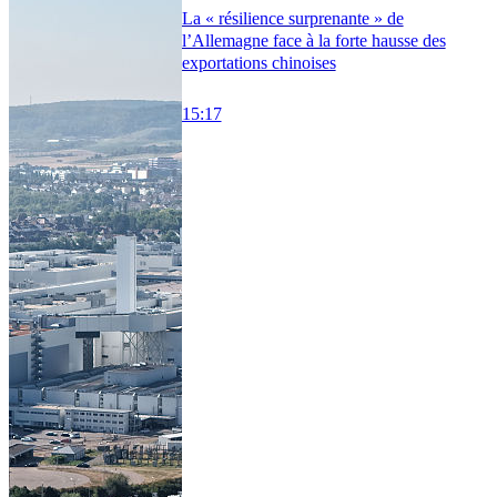
La « résilience surprenante » de
l’Allemagne face à la forte hausse des
exportations chinoises
15:17