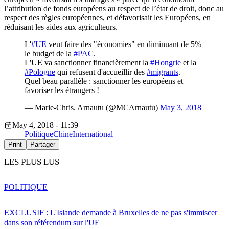
l’attribution de fonds européens au respect de l’état de droit, donc au
respect des règles européennes, et défavorisait les Européens, en
réduisant les aides aux agriculteurs.
L'
#UE
veut faire des "économies" en diminuant de 5%
le budget de la
#PAC
.
L'UE va sanctionner financièrement la
#Hongrie
et la
#Pologne
qui refusent d'accueillir des
#migrants
.
Quel beau parallèle : sanctionner les européens et
favoriser les étrangers !
— Marie-Chris. Arnautu (@MCArnautu)
May 3, 2018
May 4, 2018 - 11:39
Politique
Chine
International
Print
Partager
LES PLUS LUS
POLITIQUE
EXCLUSIF : L'Islande demande à Bruxelles de ne pas s'immiscer
dans son référendum sur l'UE