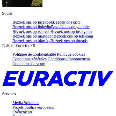
Social
Bezoek ons op facebook
Bezoek ons op x
Bezoek ons op linkedin
Bezoek ons op youtube
Bezoek ons op rss-feed
Bezoek ons op instagram
Bezoek ons op mastodon
Bezoek ons op telegram
Bezoek ons op bluesky
Bezoek ons op threads
©
2026
Euractiv FR
Politique de confidentialité
Politique cookies
Conditions générales
Conditions d’abonnement
Conditions de vente
Services
Media Solutions
Projets publics européens
Evénements