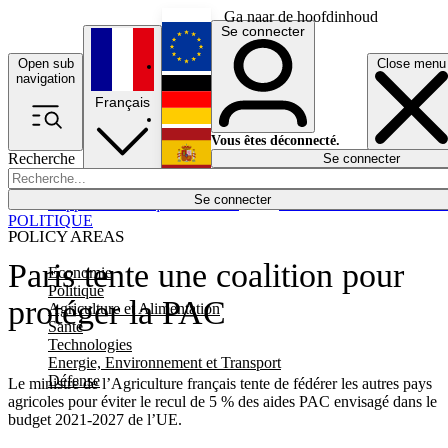
Ga naar de hoofdinhoud
Se connecter
Open sub
Close menu
English
navigation
Français
Deutsch
Vous êtes déconnecté.
Recherche
Se connecter
Español
Lumières éteintes
Se connecter
Rapporteur
Politique
Économie
Newsletters
Evénements
Em
POLITIQUE
POLICY AREAS
Paris tente une coalition pour
Economie
Politique
protéger la PAC
Agriculture et Alimentation
Santé
Technologies
Energie, Environnement et Transport
Défense
Le ministre de l’Agriculture français tente de fédérer les autres pays
agricoles pour éviter le recul de 5 % des aides PAC envisagé dans le
budget 2021-2027 de l’UE.