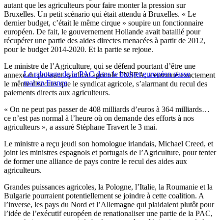
autant que les agriculteurs pour faire monter la pression sur
Bruxelles. Un petit scénario qui était attendu à Bruxelles. « Le
dernier budget, c’était le même cirque » soupire un fonctionnaire
européen. De fait, le gouvernement Hollande avait bataillé pour
récupérer une partie des aides directes menacées à partir de 2012,
pour le budget 2014-2020. Et la partie se rejoue.
Le ministre de l’Agriculture, qui se défend pourtant d’être une
Le rabotage de la PAC dans le budget européen passe
annexe du puissant syndicat agricole FNSEA, a entonné exactement
mal en France
le même discours que le syndicat agricole, s’alarmant du recul des
paiements directs aux agriculteurs.
« On ne peut pas passer de 408 milliards d’euros à 364 milliards…
ce n’est pas normal à l’heure où on demande des efforts à nos
agriculteurs », a assuré Stéphane Travert le 3 mai.
Le ministre a reçu jeudi son homologue irlandais, Michael Creed, et
joint les ministres espagnols et portugais de l’Agriculture, pour tenter
de former une alliance de pays contre le recul des aides aux
agriculteurs.
Grandes puissances agricoles, la Pologne, l’Italie, la Roumanie et la
Bulgarie pourraient potentiellement se joindre à cette coalition. A
l’inverse, les pays du Nord et l’Allemagne qui plaidaient plutôt pour
l’idée de l’exécutif européen de renationaliser une partie de la PAC,