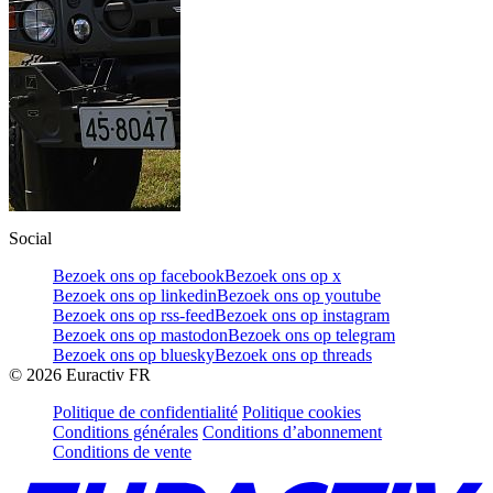
Social
Bezoek ons op facebook
Bezoek ons op x
Bezoek ons op linkedin
Bezoek ons op youtube
Bezoek ons op rss-feed
Bezoek ons op instagram
Bezoek ons op mastodon
Bezoek ons op telegram
Bezoek ons op bluesky
Bezoek ons op threads
©
2026
Euractiv FR
Politique de confidentialité
Politique cookies
Conditions générales
Conditions d’abonnement
Conditions de vente