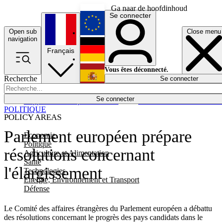
Ga naar de hoofdinhoud
Se connecter
Open sub
Close menu
English
navigation
Français
Deutsch
Vous êtes déconnecté.
Recherche
Se connecter
Español
Lumières éteintes
Se connecter
Rapporteur
Politique
Économie
Newsletters
Evénements
Em
POLITIQUE
POLICY AREAS
Parlement européen prépare
Economie
Politique
résolutions concernant
Agriculture et Alimentation
Santé
l'élargissement
Technologies
Energie, Environnement et Transport
Défense
Le Comité des affaires étrangères du Parlement européen a débattu
des résolutions concernant le progrès des pays candidats dans le