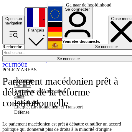
Ga naar de hoofdinhoud
Se connecter
Open sub
Close menu
English
navigation
Français
Deutsch
Vous êtes déconnecté.
Recherche
Se connecter
Español
Lumières éteintes
Se connecter
Rapporteur
Politique
Économie
Newsletters
Evénements
Em
POLITIQUE
POLICY AREAS
Parlement macédonien prêt à
Economie
Politique
débattre de la réforme
Agriculture et Alimentation
Santé
constitutionnelle
Technologies
Energie, Environnement et Transport
Défense
Le parlement macédonien est prêt à débattre et ratifier un accord
politique qui donnerait plus de droits à la minorité d'origine