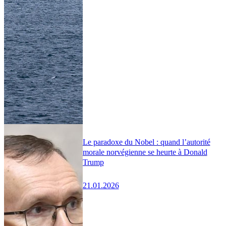
Le paradoxe du Nobel : quand l’autorité
morale norvégienne se heurte à Donald
Trump
21.01.2026