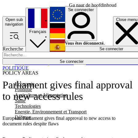
Ga naar de hoofdinhoud
Se connecter
Open sub
Close menu
English
navigation
Français
Deutsch
Vous êtes déconnecté.
Recherche
Se connecter
Español
Lumières éteintes
Se connecter
Rapporteur
Politique
Économie
Newsletters
Evénements
Em
POLITIQUE
POLICY AREAS
Parliament gives final approval
Economie
Politique
to new access rules
Agriculture et Alimentation
Santé
Technologies
Energie, Environnement et Transport
Défense
European Parliament gives final approval to new access to
document rules despite flaws