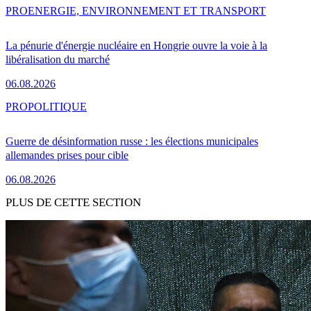
PRO
ENERGIE, ENVIRONNEMENT ET TRANSPORT
La pénurie d'énergie nucléaire en Hongrie ouvre la voie à la
libéralisation du marché
06.08.2026
PRO
POLITIQUE
Guerre de désinformation russe : les élections municipales
allemandes prises pour cible
06.08.2026
PLUS DE CETTE SECTION