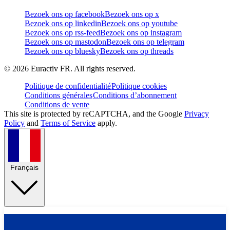
Bezoek ons op facebook
Bezoek ons op x
Bezoek ons op linkedin
Bezoek ons op youtube
Bezoek ons op rss-feed
Bezoek ons op instagram
Bezoek ons op mastodon
Bezoek ons op telegram
Bezoek ons op bluesky
Bezoek ons op threads
©
2026
Euractiv FR. All rights reserved.
Politique de confidentialité
Politique cookies
Conditions générales
Conditions d’abonnement
Conditions de vente
This site is protected by reCAPTCHA, and the Google
Privacy
Policy
and
Terms of Service
apply.
Français