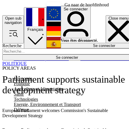
Ga naar de hoofdinhoud
Se connecter
Open sub
Close menu
English
navigation
Français
Deutsch
Vous êtes déconnecté.
Recherche
Se connecter
Español
Lumières éteintes
Se connecter
Rapporteur
Politique
Économie
Newsletters
Evénements
Em
POLITIQUE
POLICY AREAS
Parliament supports sustainable
Economie
Politique
development strategy
Agriculture et Alimentation
Santé
Technologies
Energie, Environnement et Transport
Défense
European Parliament welcomes Commission's Sustainable
Development Strategy