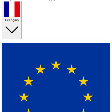
Français