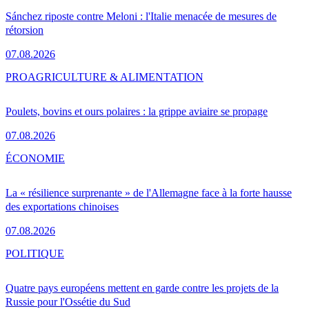
Sánchez riposte contre Meloni : l'Italie menacée de mesures de
rétorsion
07.08.2026
PRO
AGRICULTURE & ALIMENTATION
Poulets, bovins et ours polaires : la grippe aviaire se propage
07.08.2026
ÉCONOMIE
La « résilience surprenante » de l'Allemagne face à la forte hausse
des exportations chinoises
07.08.2026
POLITIQUE
Quatre pays européens mettent en garde contre les projets de la
Russie pour l'Ossétie du Sud