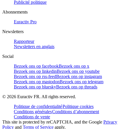
Publicité politique
Abonnements
Euractiv Pro
Newsletters
Rapporteur
Newsletters en anglais
Social
Bezoek ons op facebook
Bezoek ons op x
Bezoek ons op linkedin
Bezoek ons op youtube
Bezoek ons op rss-feed
Bezoek ons op instagram
Bezoek ons op mastodon
Bezoek ons op telegram
Bezoek ons op bluesky
Bezoek ons op threads
©
2026
Euractiv FR. All rights reserved.
Politique de confidentialité
Politique cookies
Conditions générales
Conditions d’abonnement
Conditions de vente
This site is protected by reCAPTCHA, and the Google
Privacy
Policy
and
Terms of Service
apply.