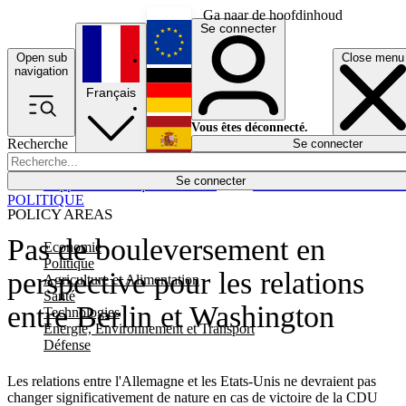
Ga naar de hoofdinhoud
Se connecter
Open sub
Close menu
English
navigation
Français
Deutsch
Vous êtes déconnecté.
Recherche
Se connecter
Español
Lumières éteintes
Se connecter
Rapporteur
Politique
Économie
Newsletters
Evénements
Em
POLITIQUE
POLICY AREAS
Pas de bouleversement en
Economie
Politique
perspective pour les relations
Agriculture et Alimentation
Santé
entre Berlin et Washington
Technologies
Energie, Environnement et Transport
Défense
Les relations entre l'Allemagne et les Etats-Unis ne devraient pas
changer significativement de nature en cas de victoire de la CDU