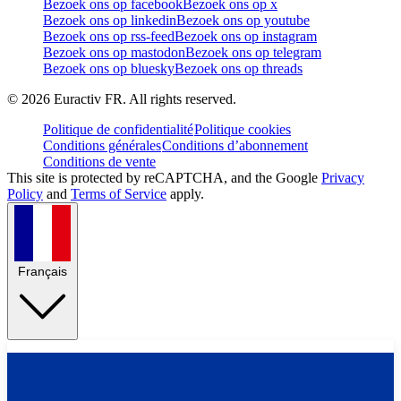
Bezoek ons op facebook
Bezoek ons op x
Bezoek ons op linkedin
Bezoek ons op youtube
Bezoek ons op rss-feed
Bezoek ons op instagram
Bezoek ons op mastodon
Bezoek ons op telegram
Bezoek ons op bluesky
Bezoek ons op threads
©
2026
Euractiv FR. All rights reserved.
Politique de confidentialité
Politique cookies
Conditions générales
Conditions d’abonnement
Conditions de vente
This site is protected by reCAPTCHA, and the Google
Privacy
Policy
and
Terms of Service
apply.
Français