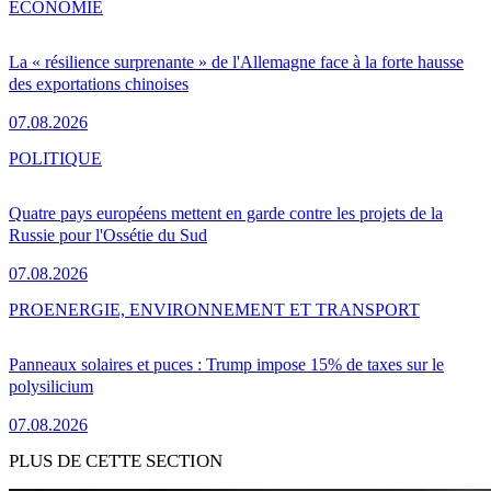
ÉCONOMIE
La « résilience surprenante » de l'Allemagne face à la forte hausse
des exportations chinoises
07.08.2026
POLITIQUE
Quatre pays européens mettent en garde contre les projets de la
Russie pour l'Ossétie du Sud
07.08.2026
PRO
ENERGIE, ENVIRONNEMENT ET TRANSPORT
Panneaux solaires et puces : Trump impose 15% de taxes sur le
polysilicium
07.08.2026
PLUS DE CETTE SECTION