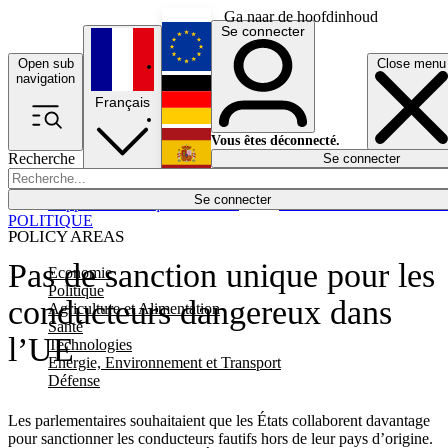
Ga naar de hoofdinhoud
Se connecter
Open sub
Close menu
English
navigation
Français
Deutsch
Vous êtes déconnecté.
Recherche
Se connecter
Español
Lumières éteintes
Se connecter
Rapporteur
Politique
Économie
Newsletters
Evénements
Em
POLITIQUE
POLICY AREAS
Pas de sanction unique pour les
Economie
Politique
conducteurs dangereux dans
Agriculture et Alimentation
Santé
l’UE
Technologies
Energie, Environnement et Transport
Défense
Les parlementaires souhaitaient que les États collaborent davantage
pour sanctionner les conducteurs fautifs hors de leur pays d’origine.