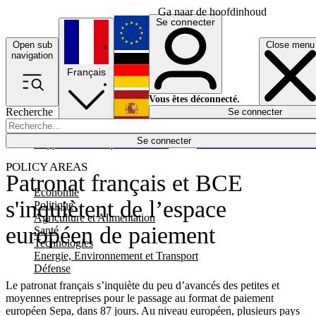
Ga naar de hoofdinhoud
Se connecter
Open sub
Close menu
English
navigation
Français
Deutsch
Vous êtes déconnecté.
Recherche
Se connecter
Español
Lumières éteintes
Se connecter
Rapporteur
Politique
Économie
Newsletters
Evénements
Em
POLICY AREAS
Patronat français et BCE
Economie
s'inquiètent de l’espace
Politique
Agriculture et Alimentation
européen de paiement
Santé
Technologies
Energie, Environnement et Transport
Défense
Le patronat français s’inquiète du peu d’avancés des petites et
moyennes entreprises pour le passage au format de paiement
européen Sepa, dans 87 jours. Au niveau européen, plusieurs pays