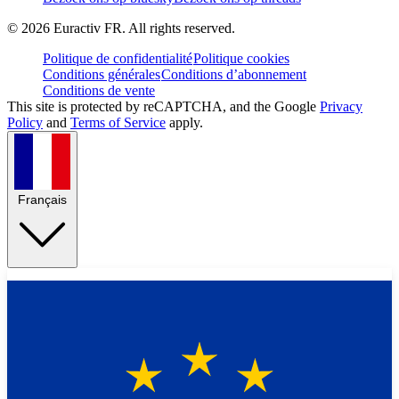
©
2026
Euractiv FR. All rights reserved.
Politique de confidentialité
Politique cookies
Conditions générales
Conditions d’abonnement
Conditions de vente
This site is protected by reCAPTCHA, and the Google
Privacy
Policy
and
Terms of Service
apply.
Français