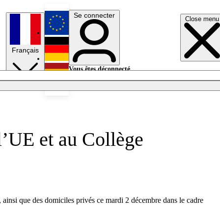
Se connecter
Close menu
English
Français
Deutsch
Vous êtes déconnecté.
Se connecter
Español
Lumières éteintes
l’UE et au Collège
 ainsi que des domiciles privés ce mardi 2 décembre dans le cadre