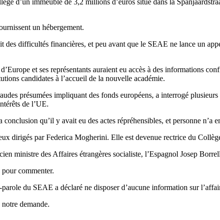
ollège d’un immeuble de 3,2 millions d’euros situé dans la Spanjaardstr
fournissent un hébergement.
it des difficultés financières, et peu avant que le SEAE ne lance un appe
d’Europe et ses représentants auraient eu accès à des informations confide
tutions candidates à l’accueil de la nouvelle académie.
raudes présumées impliquant des fonds européens, a interrogé plusieurs
intérêts de l’UE.
onclusion qu’il y avait eu des actes répréhensibles, et personne n’a en
x dirigés par Federica Mogherini. Elle est devenue rectrice du Collège
ien ministre des Affaires étrangères socialiste, l’Espagnol Josep Borrell
e pour commenter.
parole du SEAE a déclaré ne disposer d’aucune information sur l’affai
à notre demande.