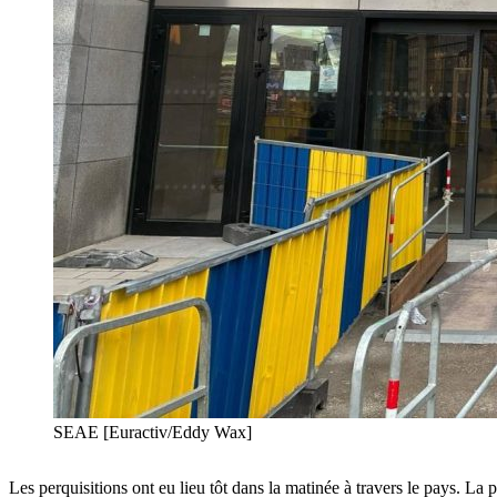
SEAE [Euractiv/Eddy Wax]
Les perquisitions ont eu lieu tôt dans la matinée à travers le pays. La