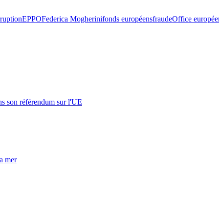
ruption
EPPO
Federica Mogherini
fonds européens
fraude
Office européen
s son référendum sur l'UE
la mer