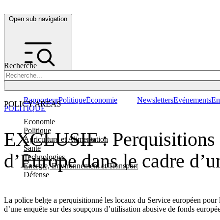
Open sub navigation
Recherche
Rapporteur
Politique
Économie
Newsletters
Evénements
Em
POLICY AREAS
POLITIQUE
Economie
Politique
EXCLUSIF : Perquisitions a
Agriculture et Alimentation
Santé
d’Europe dans le cadre d’u
Technologies
Energie, Environnement et Transport
Défense
La police belge a perquisitionné les locaux du Service européen pour
d’une enquête sur des soupçons d’utilisation abusive de fonds europée