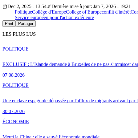
Dec 2, 2025 - 13:54
Dernière mise à jour: Jan 7, 2026 - 19:21
Politique
Collège d'Europe
College of Europe
conflit d'intérêt
Cor
Service européen pour l'action extérieure
Print
Partager
LES PLUS LUS
POLITIQUE
EXCLUSIF : L'Islande demande à Bruxelles de ne pas s'immiscer dan
07.08.2026
POLITIQUE
Une enclave espagnole dépassée par l'afflux de migrants arrivant par 
30.07.2026
ÉCONOMIE
Merci la Chine : elle a sauvé l’économie mondiale