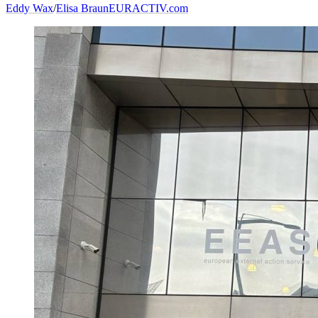
Eddy Wax
/
Elisa Braun
EURACTIV.com