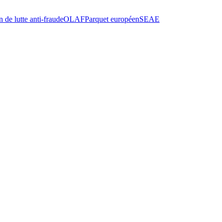
 de lutte anti-fraude
OLAF
Parquet européen
SEAE