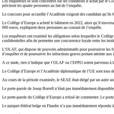
Les enquêteurs se sont concentrés sur les conditions d’achat par le C
précisent les quatre personnes au fait de l’enquête.
Le concours pour accueillir l’Académie exigeait des candidats qu’ils 
Le Collège d’Europe a acheté le bâtiment en 2022, alors qu’il traversa
000 euros, expliquent deux personnes au courant de l’enquête.
Les enquêteurs ont examiné les allégations selon lesquelles le Collège 
confidentielles afin de permettre une concurrence loyale entre les insti
L’OLAF, qui dispose de pouvoirs administratifs pour poursuivre les f
d’enquêter et de poursuivre les infractions graves portant atteinte aux 
A ce stade, rien n’indique que l’OLAF ou l’EPPO soient parvenus à la c
Le Collège d’Europe et l’Académie diplomatique de l’UE sont tous deu
Au cours de la période examinée, le SEAE était dirigé par un autre anc
Le porte-parole de Josep Borrell n’était pas immédiatement disponibl
Le porte-parole du Collège d’Europe a refusé de commenter. Le porte-
Le parquet fédéral belge en Flandre n’a pas immédiatement répondu 