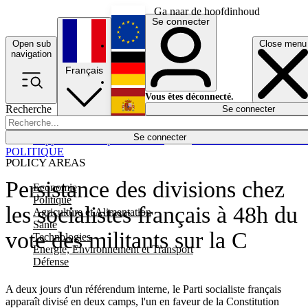
Ga naar de hoofdinhoud
Se connecter
Open sub
Close menu
English
navigation
Français
Deutsch
Vous êtes déconnecté.
Recherche
Se connecter
Español
Lumières éteintes
Se connecter
Rapporteur
Politique
Économie
Newsletters
Evénements
Em
POLITIQUE
POLICY AREAS
Persistance des divisions chez
Economie
Politique
les socialistes français à 48h du
Agriculture et Alimentation
Santé
vote des militants sur la C
Technologies
Energie, Environnement et Transport
Défense
A deux jours d'un référendum interne, le Parti socialiste français
apparaît divisé en deux camps, l'un en faveur de la Constitution