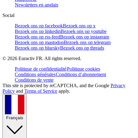
Newsletters en anglais
Social
Bezoek ons op facebook
Bezoek ons op x
Bezoek ons op linkedin
Bezoek ons op youtube
Bezoek ons op rss-feed
Bezoek ons op instagram
Bezoek ons op mastodon
Bezoek ons op telegram
Bezoek ons op bluesky
Bezoek ons op threads
©
2026
Euractiv FR. All rights reserved.
Politique de confidentialité
Politique cookies
Conditions générales
Conditions d’abonnement
Conditions de vente
This site is protected by reCAPTCHA, and the Google
Privacy
Policy
and
Terms of Service
apply.
Français