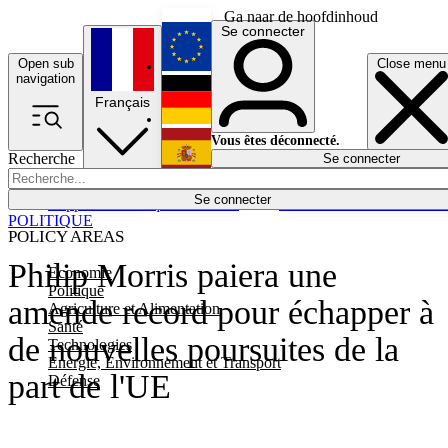
Ga naar de hoofdinhoud
Se connecter
Open sub
Close menu
English
navigation
Français
Deutsch
Vous êtes déconnecté.
Recherche
Se connecter
Español
Lumières éteintes
Se connecter
Rapporteur
Politique
Économie
Newsletters
Evénements
Em
POLITIQUE
POLICY AREAS
Philip Morris paiera une
Economie
Politique
amende record pour échapper à
Agriculture et Alimentation
Santé
de nouvelles poursuites de la
Technologies
Energie, Environnement et Transport
part de l'UE
Défense