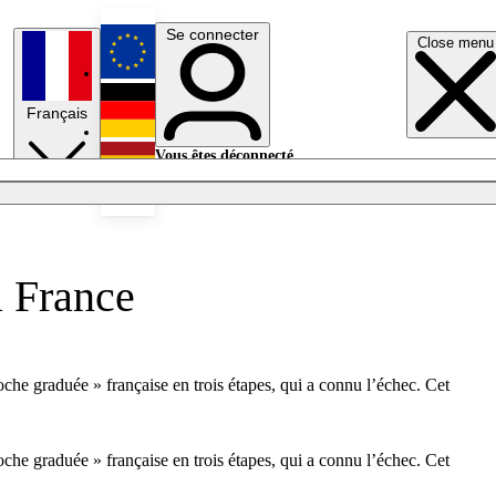
Se connecter
Close menu
English
Français
Deutsch
Vous êtes déconnecté.
Se connecter
Español
Lumières éteintes
a France
oche graduée » française en trois étapes, qui a connu l’échec. Cet
oche graduée » française en trois étapes, qui a connu l’échec. Cet