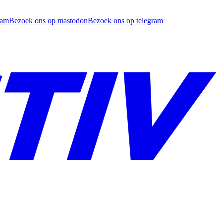
ram
Bezoek ons op mastodon
Bezoek ons op telegram