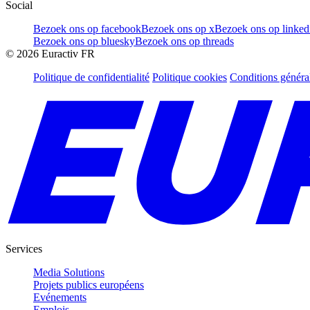
Social
Bezoek ons op facebook
Bezoek ons op x
Bezoek ons op linked
Bezoek ons op bluesky
Bezoek ons op threads
©
2026
Euractiv FR
Politique de confidentialité
Politique cookies
Conditions généra
Services
Media Solutions
Projets publics européens
Evénements
Emplois