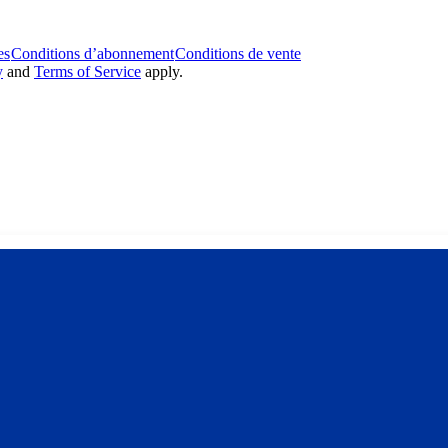
es
Conditions d’abonnement
Conditions de vente
y
and
Terms of Service
apply.