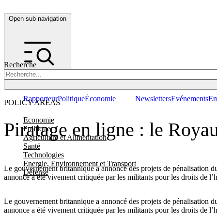
Open sub navigation
Recherche
Rapporteur
Politique
Économie
Newsletters
Evénements
Em
POLICY AREAS
Economie
Piratage en ligne : le Roya
Politique
Agriculture et Alimentation
Santé
Technologies
Energie, Environnement et Transport
Le gouvernement britannique a annoncé des projets de pénalisation du p
Défense
annonce a été vivement critiquée par les militants pour les droits de l
Le gouvernement britannique a annoncé des projets de pénalisation du p
annonce a été vivement critiquée par les militants pour les droits de l