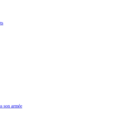
ts
ns son armée