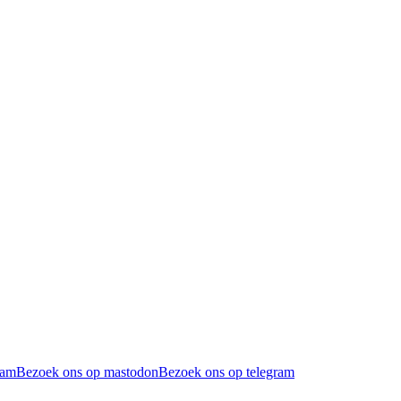
ram
Bezoek ons op mastodon
Bezoek ons op telegram