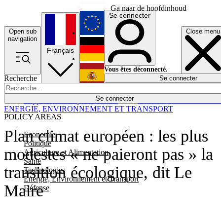
Ga naar de hoofdinhoud
Se connecter
Open sub
Close menu
English
navigation
Français
Deutsch
Vous êtes déconnecté.
Recherche
Se connecter
Español
Lumières éteintes
Se connecter
Rapporteur
Politique
Économie
Newsletters
Evénements
Em
ENERGIE, ENVIRONNEMENT ET TRANSPORT
POLICY AREAS
Plan climat européen : les plus
Economie
Politique
modestes « ne paieront pas » la
Agriculture et Alimentation
Santé
transition écologique, dit Le
Technologies
Energie, Environnement et Transport
Maire
Défense