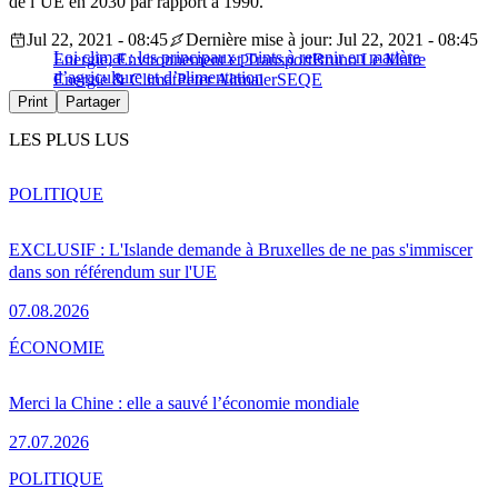
de l’UE en 2030 par rapport à 1990.
Jul 22, 2021 - 08:45
Dernière mise à jour: Jul 22, 2021 - 08:45
Loi climat : les principaux points à retenir en matière
Energie, Environnement et Transport
Bruno Le Maire
d’agriculture et d’alimentation
Energie & Climat
Peter Altmaier
SEQE
Print
Partager
LES PLUS LUS
POLITIQUE
EXCLUSIF : L'Islande demande à Bruxelles de ne pas s'immiscer
dans son référendum sur l'UE
07.08.2026
ÉCONOMIE
Merci la Chine : elle a sauvé l’économie mondiale
27.07.2026
POLITIQUE