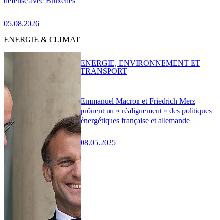
défense avec Bruxelles
05.08.2026
ENERGIE & CLIMAT
ENERGIE, ENVIRONNEMENT ET
TRANSPORT
Emmanuel Macron et Friedrich Merz
prônent un « réalignement » des politiques
énergétiques française et allemande
08.05.2025