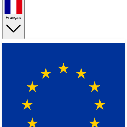
Français