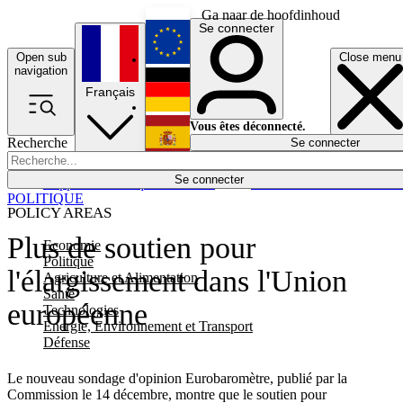
Ga naar de hoofdinhoud
Se connecter
Open sub
Close menu
English
navigation
Français
Deutsch
Vous êtes déconnecté.
Recherche
Se connecter
Español
Lumières éteintes
Se connecter
Rapporteur
Politique
Économie
Newsletters
Evénements
Em
POLITIQUE
POLICY AREAS
Plus de soutien pour
Economie
Politique
l'élargissement dans l'Union
Agriculture et Alimentation
Santé
européenne
Technologies
Energie, Environnement et Transport
Défense
Le nouveau sondage d'opinion Eurobaromètre, publié par la
Commission le 14 décembre, montre que le soutien pour