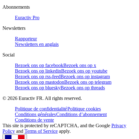
Abonnements
Euractiv Pro
Newsletters
Rapporteur
Newsletters en anglais
Social
Bezoek ons op facebook
Bezoek ons op x
Bezoek ons op linkedin
Bezoek ons op youtube
Bezoek ons op rss-feed
Bezoek ons op instagram
Bezoek ons op mastodon
Bezoek ons op telegram
Bezoek ons op bluesky
Bezoek ons op threads
©
2026
Euractiv FR. All rights reserved.
Politique de confidentialité
Politique cookies
Conditions générales
Conditions d’abonnement
Conditions de vente
This site is protected by reCAPTCHA, and the Google
Privacy
Policy
and
Terms of Service
apply.