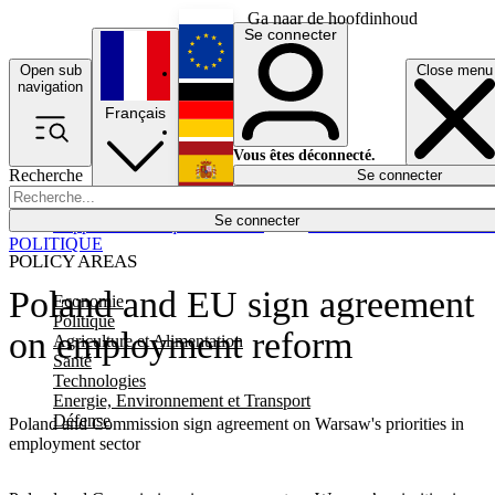
Ga naar de hoofdinhoud
Se connecter
Open sub
Close menu
English
navigation
Français
Deutsch
Vous êtes déconnecté.
Recherche
Se connecter
Español
Lumières éteintes
Se connecter
Rapporteur
Politique
Économie
Newsletters
Evénements
Em
POLITIQUE
POLICY AREAS
Poland and EU sign agreement
Economie
Politique
on employment reform
Agriculture et Alimentation
Santé
Technologies
Energie, Environnement et Transport
Défense
Poland and Commission sign agreement on Warsaw's priorities in
employment sector