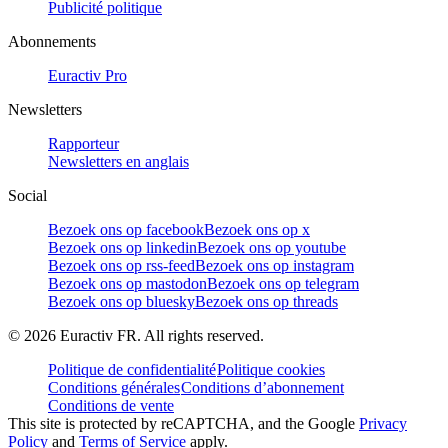
Publicité politique
Abonnements
Euractiv Pro
Newsletters
Rapporteur
Newsletters en anglais
Social
Bezoek ons op facebook
Bezoek ons op x
Bezoek ons op linkedin
Bezoek ons op youtube
Bezoek ons op rss-feed
Bezoek ons op instagram
Bezoek ons op mastodon
Bezoek ons op telegram
Bezoek ons op bluesky
Bezoek ons op threads
©
2026
Euractiv FR. All rights reserved.
Politique de confidentialité
Politique cookies
Conditions générales
Conditions d’abonnement
Conditions de vente
This site is protected by reCAPTCHA, and the Google
Privacy
Policy
and
Terms of Service
apply.