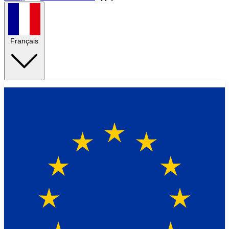
Français