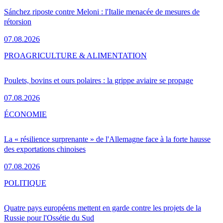
Sánchez riposte contre Meloni : l'Italie menacée de mesures de
rétorsion
07.08.2026
PRO
AGRICULTURE & ALIMENTATION
Poulets, bovins et ours polaires : la grippe aviaire se propage
07.08.2026
ÉCONOMIE
La « résilience surprenante » de l'Allemagne face à la forte hausse
des exportations chinoises
07.08.2026
POLITIQUE
Quatre pays européens mettent en garde contre les projets de la
Russie pour l'Ossétie du Sud