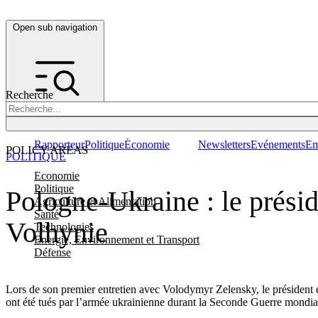
Open sub navigation
Recherche
Rapporteur
Politique
Économie
Newsletters
Evénements
Em
POLICY AREAS
POLITIQUE
Economie
Politique
Pologne-Ukraine : le présid
Agriculture et Alimentation
Santé
Volhynie
Technologies
Energie, Environnement et Transport
Défense
Lors de son premier entretien avec Volodymyr Zelensky, le président 
ont été tués par l’armée ukrainienne durant la Seconde Guerre mondia