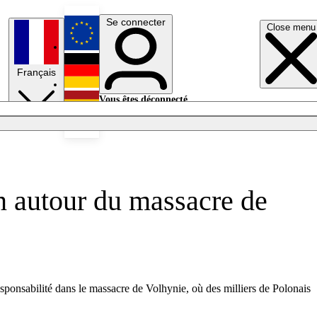
Se connecter
Close menu
English
Français
Deutsch
Vous êtes déconnecté.
Se connecter
Español
Lumières éteintes
on autour du massacre de
ponsabilité dans le massacre de Volhynie, où des milliers de Polonais