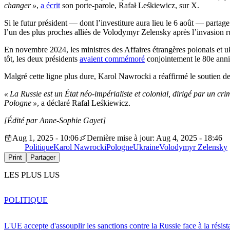
changer »
,
a écrit
son porte-parole, Rafał Leśkiewicz, sur X.
Si le futur président — dont l’investiture aura lieu le 6 août — partag
l’un des plus proches alliés de Volodymyr Zelensky après l’invasion 
En novembre 2024, les ministres des Affaires étrangères polonais et u
tôt, les deux présidents
avaient commémoré
conjointement le 80e anni
Malgré cette ligne plus dure, Karol Nawrocki a réaffirmé le soutien de 
« La Russie est un État néo-impérialiste et colonial, dirigé par un cr
Pologne »
, a déclaré Rafał Leśkiewicz.
[Édité par Anne-Sophie Gayet]
Aug 1, 2025 - 10:06
Dernière mise à jour: Aug 4, 2025 - 18:46
Politique
Karol Nawrocki
Pologne
Ukraine
Volodymyr Zelensky
Print
Partager
LES PLUS LUS
POLITIQUE
L'UE accepte d'assouplir les sanctions contre la Russie face à la résis