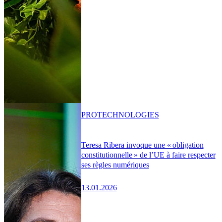
PRO
TECHNOLOGIES
Teresa Ribera invoque une « obligation
constitutionnelle » de l’UE à faire respecter
ses règles numériques
13.01.2026