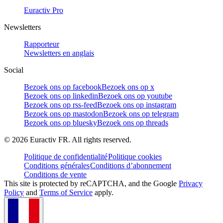
Euractiv Pro
Newsletters
Rapporteur
Newsletters en anglais
Social
Bezoek ons op facebook
Bezoek ons op x
Bezoek ons op linkedin
Bezoek ons op youtube
Bezoek ons op rss-feed
Bezoek ons op instagram
Bezoek ons op mastodon
Bezoek ons op telegram
Bezoek ons op bluesky
Bezoek ons op threads
©
2026
Euractiv FR. All rights reserved.
Politique de confidentialité
Politique cookies
Conditions générales
Conditions d’abonnement
Conditions de vente
This site is protected by reCAPTCHA, and the Google
Privacy
Policy
and
Terms of Service
apply.