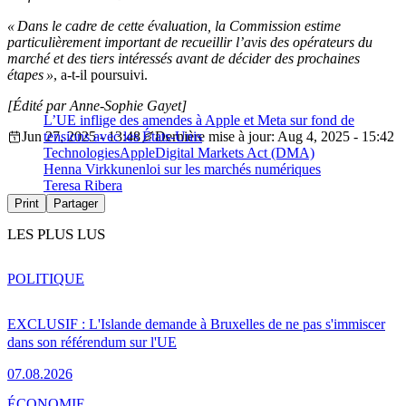
« Dans le cadre de cette évaluation, la Commission estime
particulièrement important de recueillir l’avis des opérateurs du
marché et des tiers intéressés avant de décider des prochaines
étapes »
, a-t-il poursuivi.
[Édité par Anne-Sophie Gayet]
L’UE inflige des amendes à Apple et Meta sur fond de
Jun 27, 2025 - 13:48
tensions avec les États-Unis
Dernière mise à jour: Aug 4, 2025 - 15:42
Technologies
Apple
Digital Markets Act (DMA)
Henna Virkkunen
loi sur les marchés numériques
Teresa Ribera
Print
Partager
LES PLUS LUS
POLITIQUE
EXCLUSIF : L'Islande demande à Bruxelles de ne pas s'immiscer
dans son référendum sur l'UE
07.08.2026
ÉCONOMIE