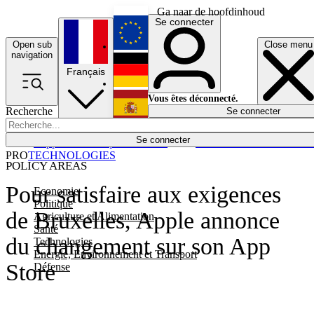
Ga naar de hoofdinhoud
Se connecter
Open sub
Close menu
English
navigation
Français
Deutsch
Vous êtes déconnecté.
Recherche
Se connecter
Español
Lumières éteintes
Se connecter
Rapporteur
Politique
Économie
Newsletters
Evénements
Em
PRO
TECHNOLOGIES
POLICY AREAS
Pour satisfaire aux exigences
Economie
Politique
de Bruxelles, Apple annonce
Agriculture et Alimentation
Santé
du changement sur son App
Technologies
Energie, Environnement et Transport
Store
Défense