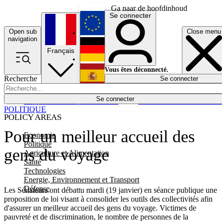
Ga naar de hoofdinhoud
Se connecter
Open sub
Close menu
English
navigation
Français
Deutsch
Vous êtes déconnecté.
Recherche
Se connecter
Español
Lumières éteintes
Se connecter
Rapporteur
Politique
Économie
Newsletters
Evénements
Em
POLITIQUE
POLICY AREAS
Pour un meilleur accueil des
Economie
Politique
gens du voyage
Agriculture et Alimentation
Santé
Technologies
Energie, Environnement et Transport
Défense
Les Sénateurs ont débattu mardi (19 janvier) en séance publique une
proposition de loi visant à consolider les outils des collectivités afin
d'assurer un meilleur accueil des gens du voyage. Victimes de
pauvreté et de discrimination, le nombre de personnes de la