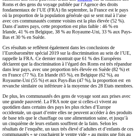
Roms et des gens du voyage publiée par l’Agence des droits
fondamentaux de l’UE (FRA) fin septembre, la France est le pays
où la proportion de la population générale qui se sent mal à l’aise
avec ces communautés comme voisins est la plus élevée (52 %).
Dans d’autres pays, cette proportion est plus faible : 46 % en
Irlande, 41 % en Belgique, 38 % au Royaume-Uni, 33 % aux Pays-
Bas et 30 % en Suède.
Ces résultats se reflètent également dans les conclusions de
l’Eurobaromètre spécial 2019 sur la discrimination au sein de l’UE,
rappelle la FRA. Ce dernier montrait que 61 % des Européens
déclarent que la discrimination à l’égard des Roms est très répandue
dans leur pays, avec une proportion très élevée en Suède (82 %) et
en France (77 %). En Irlande (65 %), en Belgique (62 %), au
Royaume-Uni (55 %) et aux Pays-Bas (47 %), la proportion est en
revanche similaire ou inférieure à la moyenne des 28 Etats membres.
De plus, les communautés des gens de voyage sont aux prises avec
une grande pauvreté. La FRA note que si celles-ci vivent au
quotidien dans certains des pays les plus riches d’Europe
occidentale, un quart d’entre elles ne peuvent accéder à des produits
de base tels que le chauffage ou une alimentation saine, et jusqu’à
un cinquième de leurs enfants souffrent de la faim. Selon les
résultats de l’enquête, un taux très élevé d’adultes et d’enfants de ces
communautés « se couchaient le ventre vide » au moins une fois au