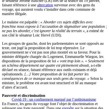
le sénateur Jérôme Bascher (LR) lors de la séance du 19 janvier,
faisant référence à une
altercation
survenue avec des gens du
voyage, qui auraient voulu s’installer dans cette commune de
manière illégale.
Le malaise est palpable :
« Aborder ces sujets difficiles avec
franchise nous expose à l’accusation de stigmatiser une population ;
ne pas les aborder, c’est ignorer la réalité du terrain »,
a estimé de
son côté le sénateur Loïc Hervé (UDI).
Les groupes de gauche, dont les parlementaires se sont opposés au
texte, ont jugé la proposition de loi trop répressive. Le
gouvernement ne s’est pas non plus montré en sa faveur. Pour la
ministre déléguée chargée du Logement, Emmanuelle Wargon, les
dispositions de la proposition de loi
« vont trop loin »
. «
Seulement
un schéma département sur quatre est pleinement abouti,
a-t-elle
déclaré en séance, faisant référence aux outils existants et déjà
opérationnels.
[…] Votre proposition de loi fait porter les
conséquences de ce manque aux seuls gens du voyage. »
Selon la
ministre, le problème est avant tout structurel et lié au manque
d’aires d’accueil.
Pauvreté et discrimination
Covid-19 : un confinement marqué par l’antitsiganisme
En France, les gens du voyage font l’objet de discrimination et
subissent une forte pauvreté. Dans une
enquête
sur la situation des