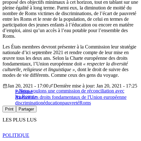
proposé des objectifs minimaux à cet horizon, tout en tablant sur une
pleine égalité à long terme. Parmi eux, la diminution de moitié du
nombre de Roms victimes de discriminations, de l’écart de pauvreté
entre les Roms et le reste de la population, de celui en termes de
participation des jeunes enfants à l’éducation ou encore en matière
d’emploi, ainsi qu’un accès à l’eau potable pour l’ensemble des
Roms.
Les États membres devront présenter à la Commission leur stratégie
nationale d’ici septembre 2021 et rendre compte de leur mise en
œuvre tous les deux ans. Selon la Charte européenne des droits
fondamentaux, l’Union européenne doit
« respecter la diversité
culturelle, religieuse et linguistique »,
dont le droit de suivre des
modes de vie différents. Comme ceux des gens du voyage.
Jan 20, 2021 - 17:00
Dernière mise à jour: Jan 20, 2021 - 17:25
« Nous voulons une commission de réconciliation avec
Politique
les Roms »
Agence des droits fondamentaux de l'Union européenne
discrimination
éducation
pauvreté
Roms
Print
Partager
LES PLUS LUS
POLITIQUE