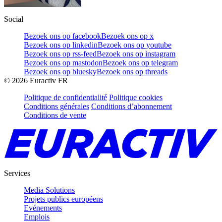
Social
Bezoek ons op facebook
Bezoek ons op x
Bezoek ons op linkedin
Bezoek ons op youtube
Bezoek ons op rss-feed
Bezoek ons op instagram
Bezoek ons op mastodon
Bezoek ons op telegram
Bezoek ons op bluesky
Bezoek ons op threads
©
2026
Euractiv FR
Politique de confidentialité
Politique cookies
Conditions générales
Conditions d’abonnement
Conditions de vente
Services
Media Solutions
Projets publics européens
Evénements
Emplois