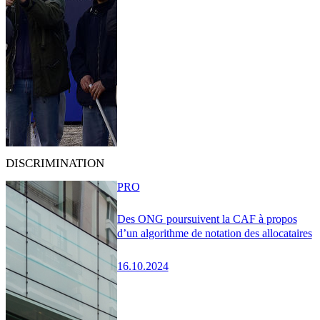
DISCRIMINATION
PRO
Des ONG poursuivent la CAF à propos
d’un algorithme de notation des allocataires
16.10.2024