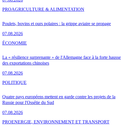
PRO
AGRICULTURE & ALIMENTATION
Poulets, bovins et ours polaires : la grippe aviaire se propage
07.08.2026
ÉCONOMIE
La « résilience surprenante » de l'Allemagne face à la forte hausse
des exportations chinoises
07.08.2026
POLITIQUE
Quatre pays européens mettent en garde contre les projets de la
Russie pour l'Ossétie du Sud
07.08.2026
PRO
ENERGIE, ENVIRONNEMENT ET TRANSPORT