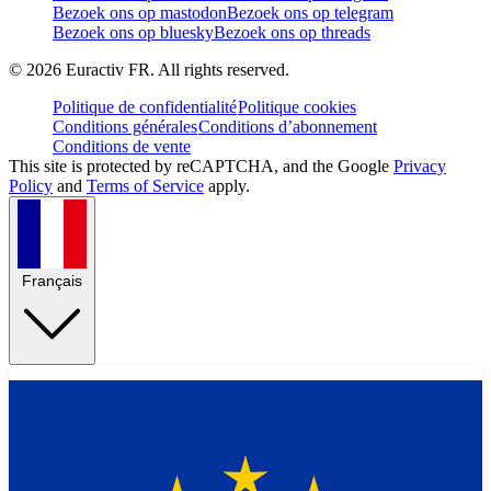
Bezoek ons op mastodon
Bezoek ons op telegram
Bezoek ons op bluesky
Bezoek ons op threads
©
2026
Euractiv FR. All rights reserved.
Politique de confidentialité
Politique cookies
Conditions générales
Conditions d’abonnement
Conditions de vente
This site is protected by reCAPTCHA, and the Google
Privacy
Policy
and
Terms of Service
apply.
Français