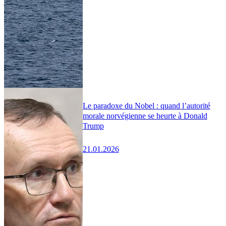
Le paradoxe du Nobel : quand l’autorité
morale norvégienne se heurte à Donald
Trump
21.01.2026