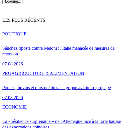
Loading...
LES PLUS RÉCENTS
POLITIQUE
Sánchez riposte contre Meloni : l'Italie menacée de mesures de
rétorsion
07.08.2026
PRO
AGRICULTURE & ALIMENTATION
Poulets, bovins et ours polaires : la grippe aviaire se propage
07.08.2026
ÉCONOMIE
La « résilience surprenante » de l'Allemagne face à la forte hausse
des exportations chinoises