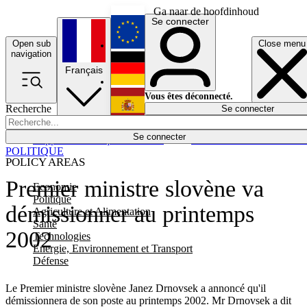
Ga naar de hoofdinhoud
Se connecter
Open sub
Close menu
English
navigation
Français
Deutsch
Vous êtes déconnecté.
Recherche
Se connecter
Español
Lumières éteintes
Se connecter
Rapporteur
Politique
Économie
Newsletters
Evénements
Em
POLITIQUE
POLICY AREAS
Premier ministre slovène va
Economie
Politique
démissionner au printemps
Agriculture et Alimentation
Santé
2002
Technologies
Energie, Environnement et Transport
Défense
Le Premier ministre slovène Janez Drnovsek a annoncé qu'il
démissionnera de son poste au printemps 2002. Mr Drnovsek a dit