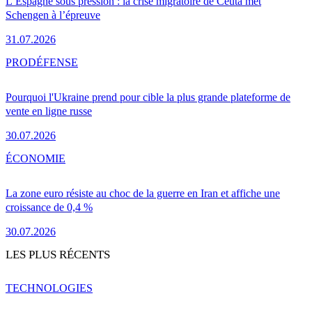
L’Espagne sous pression : la crise migratoire de Ceuta met
Schengen à l’épreuve
31.07.2026
PRO
DÉFENSE
Pourquoi l'Ukraine prend pour cible la plus grande plateforme de
vente en ligne russe
30.07.2026
ÉCONOMIE
La zone euro résiste au choc de la guerre en Iran et affiche une
croissance de 0,4 %
30.07.2026
LES PLUS RÉCENTS
TECHNOLOGIES