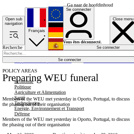
Ga naar de hoofdinhoud
Se connecter
Open sub
Close menu
English
navigation
Français
Deutsch
Vous êtes déconnecté.
Recherche
Se connecter
Español
Lumières éteintes
Se connecter
Rapporteur
Politique
Économie
Newsletters
Evénements
Em
POLICY AREAS
Preparing WEU funeral
Economie
Politique
Agriculture et Alimentation
Santé
Members of the WEU met yesterday in Oporto, Portugal, to discuss
Technologies
the phasing out of their organisation
Energie, Environnement et Transport
Défense
Members of the WEU met yesterday in Oporto, Portugal, to discuss
the phasing out of their organisation