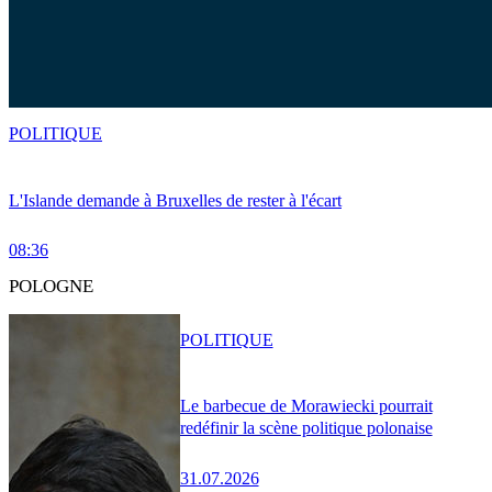
POLITIQUE
L'Islande demande à Bruxelles de rester à l'écart
08:36
POLOGNE
POLITIQUE
Le barbecue de Morawiecki pourrait
redéfinir la scène politique polonaise
31.07.2026