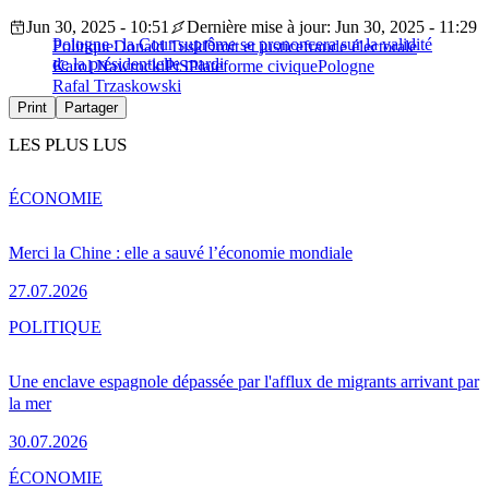
Jun 30, 2025 - 10:51
Dernière mise à jour: Jun 30, 2025 - 11:29
Pologne : la Cour suprême se prononcera sur la validité
Politique
Donald Tusk
Droit et justice
fraude électorale
de la présidentielle mardi
Karol Nawrocki
PiS
Plateforme civique
Pologne
Rafal Trzaskowski
Print
Partager
LES PLUS LUS
ÉCONOMIE
Merci la Chine : elle a sauvé l’économie mondiale
27.07.2026
POLITIQUE
Une enclave espagnole dépassée par l'afflux de migrants arrivant par
la mer
30.07.2026
ÉCONOMIE