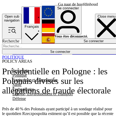
Ga naar de hoofdinhoud
Se connecter
Open sub
Close menu
English
navigation
Français
Deutsch
Vous êtes déconnecté.
Recherche
Se connecter
Español
Lumières éteintes
Se connecter
Rapporteur
Politique
Économie
Newsletters
Evénements
Em
POLITIQUE
POLICY AREAS
Présidentielle en Pologne : les
Economie
Politique
Polonais divisés sur les
Agriculture et Alimentation
Santé
allégations de fraude électorale
Technologies
Energie, Environnement et Transport
Défense
Près de 40 % des Polonais ayant participé à un sondage réalisé pour
le quotidien Rzeczpospolita estiment qu’il est possible que la récente