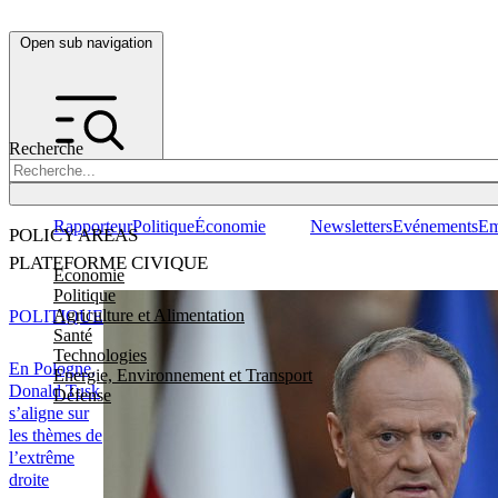
Open sub navigation
Recherche
Rapporteur
Politique
Économie
Newsletters
Evénements
Em
POLICY AREAS
PLATEFORME CIVIQUE
Economie
Politique
Agriculture et Alimentation
POLITIQUE
Santé
Technologies
En Pologne,
Energie, Environnement et Transport
Donald Tusk
Défense
s’aligne sur
les thèmes de
l’extrême
droite