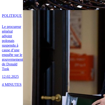
POLITIQUE
Le procureur
général
adjoint
polonais
suspendu à
cause d’une
enquête sur le
gouvernement
de Donald
Tusk
12.02.2025
4 MINUTES