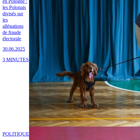
en Pologne :
les Polonais
divisés sur
les
allégations
de fraude
électorale
30.06.2025
3 MINUTES
POLITIQUE