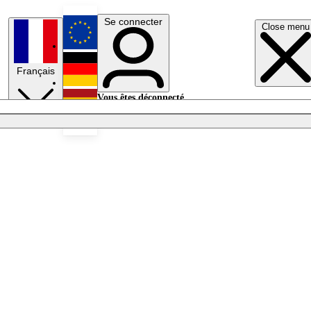
Se connecter
Close menu
English
Français
Deutsch
Vous êtes déconnecté.
Se connecter
Español
Lumières éteintes