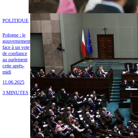
POLITIQUE
Pologne : le
gouvernement
face à un vote
de confiance
au parlement
cette après-
midi
11.06.2025
3 MINUTES