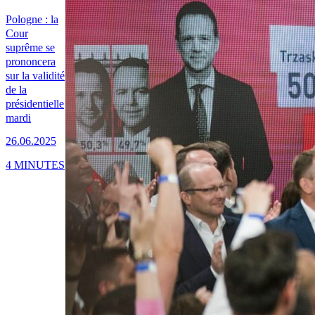
Pologne : la
Cour
suprême se
prononcera
sur la validité
de la
présidentielle
mardi
26.06.2025
4 MINUTES