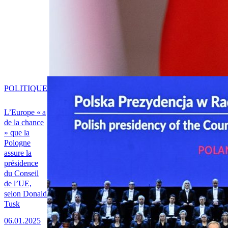
POLITIQUE
L’Europe « a
de la chance
» que la
Pologne
assure la
présidence
du Conseil
de l’UE,
selon Donald
Tusk
06.01.2025