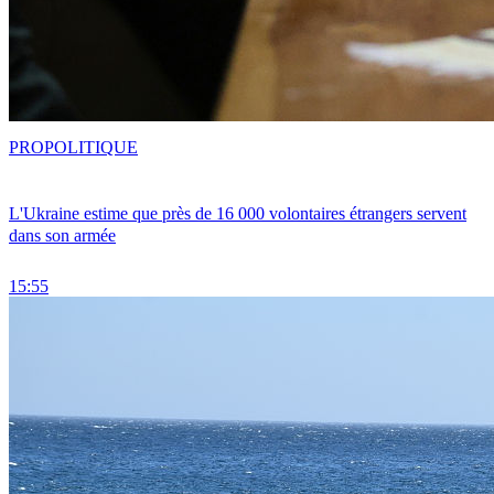
PRO
POLITIQUE
L'Ukraine estime que près de 16 000 volontaires étrangers servent
dans son armée
15:55