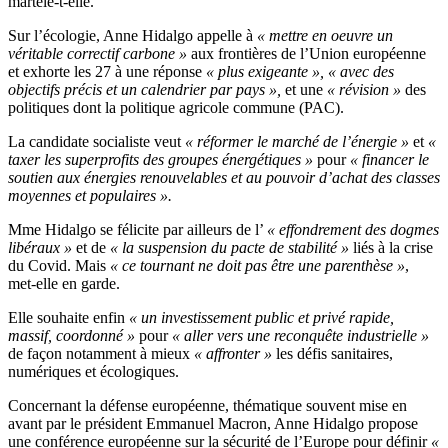
martèle-t-elle.
Sur l’écologie, Anne Hidalgo appelle à
« mettre en oeuvre un
véritable correctif carbone »
aux frontières de l’Union européenne
et exhorte les 27 à une réponse
« plus exigeante », « avec des
objectifs précis et un calendrier par pays »,
et une
« révision »
des
politiques dont la politique agricole commune (PAC).
La candidate socialiste veut
« réformer le marché de l’énergie »
et
«
taxer les superprofits des groupes énergétiques »
pour
« financer le
soutien aux énergies renouvelables et au pouvoir d’achat des classes
moyennes et populaires ».
Mme Hidalgo se félicite par ailleurs de l’
« effondrement des dogmes
libéraux »
et de
« la suspension du pacte de stabilité »
liés à la crise
du Covid. Mais
« ce tournant ne doit pas être une parenthèse »
,
met-elle en garde.
Elle souhaite enfin
« un investissement public et privé rapide,
massif, coordonné »
pour
« aller vers une reconquête industrielle »
de façon notamment à mieux
« affronter »
les défis sanitaires,
numériques et écologiques.
Concernant la défense européenne, thématique souvent mise en
avant par le président Emmanuel Macron, Anne Hidalgo propose
une conférence européenne sur la sécurité de l’Europe pour définir
«