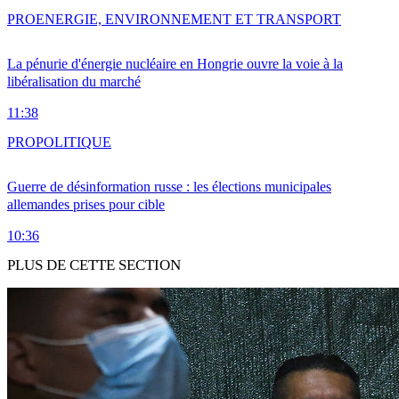
PRO
ENERGIE, ENVIRONNEMENT ET TRANSPORT
La pénurie d'énergie nucléaire en Hongrie ouvre la voie à la
libéralisation du marché
11:38
PRO
POLITIQUE
Guerre de désinformation russe : les élections municipales
allemandes prises pour cible
10:36
PLUS DE CETTE SECTION