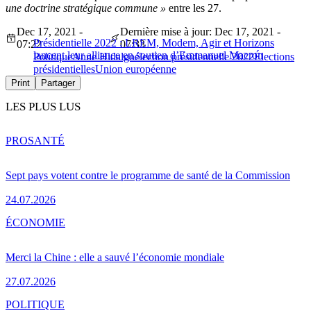
une doctrine stratégique commune »
entre les 27.
Dec 17, 2021 -
Dernière mise à jour: Dec 17, 2021 -
Présidentielle 2022 : LREM, Modem, Agir et Horizons
07:22
07:33
lancent leur alliance en soutien d’Emmanuel Macron
Politique
Anne Hidalgo
élection présidentielle 2022
Élections
présidentielles
Union européenne
Print
Partager
LES PLUS LUS
PRO
SANTÉ
Sept pays votent contre le programme de santé de la Commission
24.07.2026
ÉCONOMIE
Merci la Chine : elle a sauvé l’économie mondiale
27.07.2026
POLITIQUE