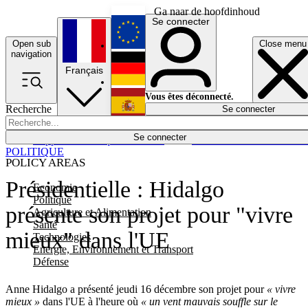
Ga naar de hoofdinhoud
Se connecter
Open sub
Close menu
English
navigation
Français
Deutsch
Vous êtes déconnecté.
Recherche
Se connecter
Español
Lumières éteintes
Se connecter
Rapporteur
Politique
Économie
Newsletters
Evénements
Em
POLITIQUE
POLICY AREAS
Présidentielle : Hidalgo
Economie
Politique
présente son projet pour "vivre
Agriculture et Alimentation
Santé
mieux" dans l'UE
Technologies
Energie, Environnement et Transport
Défense
Anne Hidalgo a présenté jeudi 16 décembre son projet pour
« vivre
mieux »
dans l'UE à l'heure où
« un vent mauvais souffle sur le