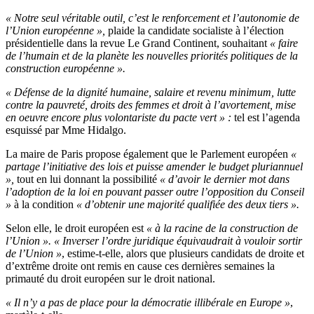
« Notre seul véritable outil, c’est le renforcement et l’autonomie de
l’Union européenne »,
plaide la candidate socialiste à l’élection
présidentielle dans la revue Le Grand Continent, souhaitant
« faire
de l’humain et de la planète les nouvelles priorités politiques de la
construction européenne ».
« Défense de la dignité humaine, salaire et revenu minimum, lutte
contre la pauvreté, droits des femmes et droit à l’avortement, mise
en oeuvre encore plus volontariste du pacte vert » :
tel est l’agenda
esquissé par Mme Hidalgo.
La maire de Paris propose également que le Parlement européen
«
partage l’initiative des lois et puisse amender le budget pluriannuel
»,
tout en lui donnant la possibilité
« d’avoir le dernier mot dans
l’adoption de la loi en pouvant passer outre l’opposition du Conseil
»
à la condition
« d’obtenir une majorité qualifiée des deux tiers ».
Selon elle, le droit européen est
« à la racine de la construction de
l’Union ». « Inverser l’ordre juridique équivaudrait à vouloir sortir
de l’Union »
, estime-t-elle, alors que plusieurs candidats de droite et
d’extrême droite ont remis en cause ces dernières semaines la
primauté du droit européen sur le droit national.
« Il n’y a pas de place pour la démocratie illibérale en Europe »
,