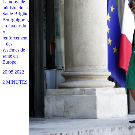
La nouvelle
ministre de la
Santé Brigitte
Bourguignon,
en faveur du
«
renforcement
» des
systèmes de
santé en
Europe
20.05.2022
2 MINUTES