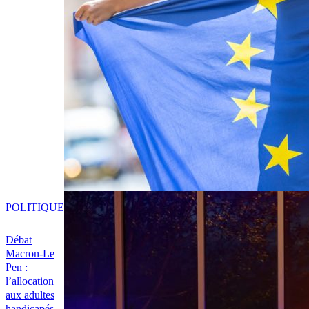
POLITIQUE
Débat
Macron-Le
Pen :
l’allocation
aux adultes
handicapés