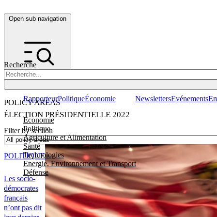
Open sub navigation
Recherche
Rapporteur
Politique
Économie
Newsletters
Evénements
Em
POLICY AREAS
ÉLECTION PRÉSIDENTIELLE 2022
Economie
Politique
Filter by section
Agriculture et Alimentation
Santé
Technologies
POLITIQUE
Energie, Environnement et Transport
Défense
Les socio-
démocrates
français
n’ont pas dit