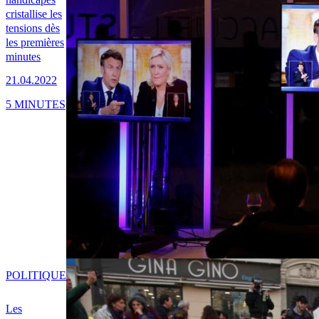
cristallise les
tensions dès
les premières
minutes
21.04.2022
5 MINUTES
POLITIQUE
Les