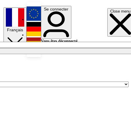
Se connecter
Close menu
English
Français
Deutsch
Vous êtes déconnecté.
Se connecter
Español
Lumières éteintes