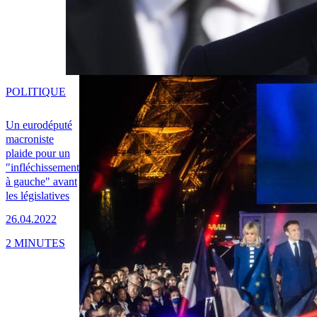
POLITIQUE
Un eurodéputé
macroniste
plaide pour un
"infléchissement
à gauche" avant
les législatives
26.04.2022
2 MINUTES