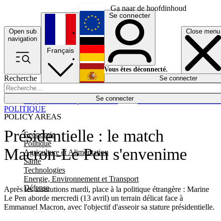
Ga naar de hoofdinhoud
Se connecter
Open sub
Close menu
English
navigation
Français
Deutsch
Vous êtes déconnecté.
Recherche
Se connecter
Español
Lumières éteintes
Se connecter
Rapporteur
Politique
Économie
Newsletters
Evénements
Em
POLITIQUE
POLICY AREAS
Présidentielle : le match
Economie
Politique
Macron-Le Pen s'envenime
Agriculture et Alimentation
Santé
Technologies
Energie, Environnement et Transport
Défense
Après les institutions mardi, place à la politique étrangère : Marine
Le Pen aborde mercredi (13 avril) un terrain délicat face à
Emmanuel Macron, avec l'objectif d'asseoir sa stature présidentielle.