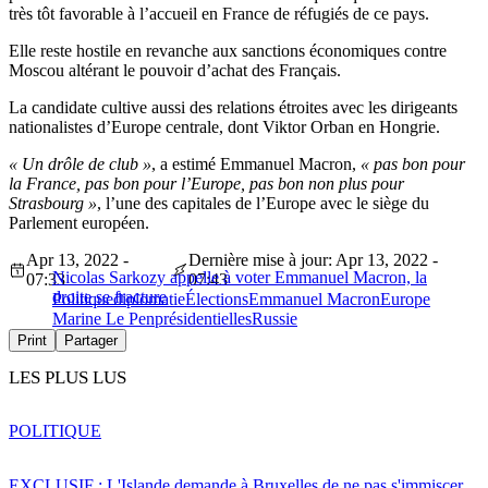
très tôt favorable à l’accueil en France de réfugiés de ce pays.
Elle reste hostile en revanche aux sanctions économiques contre
Moscou altérant le pouvoir d’achat des Français.
La candidate cultive aussi des relations étroites avec les dirigeants
nationalistes d’Europe centrale, dont Viktor Orban en Hongrie.
« Un drôle de club »
, a estimé Emmanuel Macron,
« pas bon pour
la France, pas bon pour l’Europe, pas bon non plus pour
Strasbourg »
, l’une des capitales de l’Europe avec le siège du
Parlement européen.
Apr 13, 2022 -
Dernière mise à jour: Apr 13, 2022 -
Nicolas Sarkozy appelle à voter Emmanuel Macron, la
07:33
07:43
droite se fracture
Politique
diplomatie
Élections
Emmanuel Macron
Europe
Marine Le Pen
présidentielles
Russie
Print
Partager
LES PLUS LUS
POLITIQUE
EXCLUSIF : L'Islande demande à Bruxelles de ne pas s'immiscer