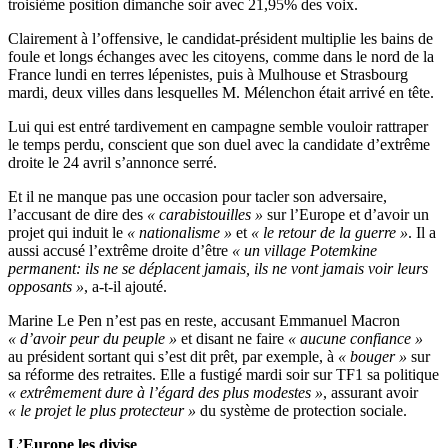
troisième position dimanche soir avec 21,95% des voix.
Clairement à l’offensive, le candidat-président multiplie les bains de
foule et longs échanges avec les citoyens, comme dans le nord de la
France lundi en terres lépenistes, puis à Mulhouse et Strasbourg
mardi, deux villes dans lesquelles M. Mélenchon était arrivé en tête.
Lui qui est entré tardivement en campagne semble vouloir rattraper
le temps perdu, conscient que son duel avec la candidate d’extrême
droite le 24 avril s’annonce serré.
Et il ne manque pas une occasion pour tacler son adversaire,
l’accusant de dire des
« carabistouilles »
sur l’Europe et d’avoir un
projet qui induit le
« nationalisme »
et
« le retour de la guerre »
. Il a
aussi accusé l’extrême droite d’être
« un village Potemkine
permanent: ils ne se déplacent jamais, ils ne vont jamais voir leurs
opposants »
, a-t-il ajouté.
Marine Le Pen n’est pas en reste, accusant Emmanuel Macron
« d’avoir peur du peuple »
et disant ne faire
« aucune confiance »
au président sortant qui s’est dit prêt, par exemple, à
« bouger »
sur
sa réforme des retraites. Elle a fustigé mardi soir sur TF1 sa politique
« extrêmement dure à l’égard des plus modestes »
, assurant avoir
« le projet le plus protecteur »
du système de protection sociale.
L’Europe les divise