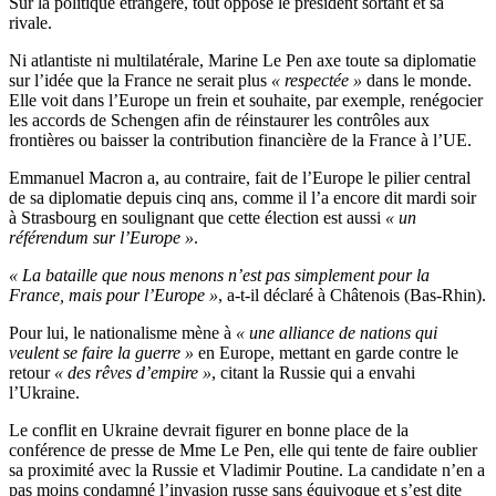
Sur la politique étrangère, tout oppose le président sortant et sa
rivale.
Ni atlantiste ni multilatérale, Marine Le Pen axe toute sa diplomatie
sur l’idée que la France ne serait plus
« respectée »
dans le monde.
Elle voit dans l’Europe un frein et souhaite, par exemple, renégocier
les accords de Schengen afin de réinstaurer les contrôles aux
frontières ou baisser la contribution financière de la France à l’UE.
Emmanuel Macron a, au contraire, fait de l’Europe le pilier central
de sa diplomatie depuis cinq ans, comme il l’a encore dit mardi soir
à Strasbourg en soulignant que cette élection est aussi
« un
référendum sur l’Europe »
.
« La bataille que nous menons n’est pas simplement pour la
France, mais pour l’Europe »
, a-t-il déclaré à Châtenois (Bas-Rhin).
Pour lui, le nationalisme mène à
« une alliance de nations qui
veulent se faire la guerre »
en Europe, mettant en garde contre le
retour
« des rêves d’empire »
, citant la Russie qui a envahi
l’Ukraine.
Le conflit en Ukraine devrait figurer en bonne place de la
conférence de presse de Mme Le Pen, elle qui tente de faire oublier
sa proximité avec la Russie et Vladimir Poutine. La candidate n’en a
pas moins condamné l’invasion russe sans équivoque et s’est dite