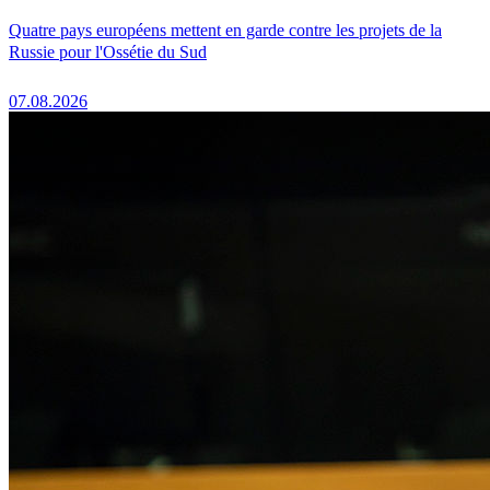
Quatre pays européens mettent en garde contre les projets de la
Russie pour l'Ossétie du Sud
07.08.2026