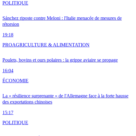
POLITIQUE
Sánchez riposte contre Meloni : l'Italie menacée de mesures de
rétorsion
19:18
PRO
AGRICULTURE & ALIMENTATION
Poulets, bovins et ours polaires : la grippe aviaire se propage
16:04
ÉCONOMIE
La « résilience surprenante » de l'Allemagne face à la forte hausse
des exportations chinoises
15:17
POLITIQUE