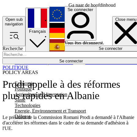
Ga naar de hoofdinhoud
Se connecter
Open sub
Close menu
English
navigation
Français
Deutsch
Vous êtes déconnecté.
Recherche
Se connecter
Español
Lumières éteintes
Se connecter
Rapporteur
Politique
Économie
Newsletters
Evénements
Em
POLITIQUE
POLICY AREAS
Prodi appelle à des réformes
Economie
Politique
plus rapides en Albanie
Agriculture et Alimentation
Santé
Technologies
Energie, Environnement et Transport
Défense
Le président de la Commission Romani Prodi a demandé à l'Albanie
d'accélérer les réformes dans le cadre de sa demande d'adhésion à
l'UE.