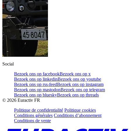
Social
Bezoek ons op facebook
Bezoek ons op x
Bezoek ons op linkedin
Bezoek ons op youtube
Bezoek ons op rss-feed
Bezoek ons op instagram
Bezoek ons op mastodon
Bezoek ons op telegram
Bezoek ons op bluesky
Bezoek ons op threads
©
2026
Euractiv FR
Politique de confidentialité
Politique cookies
Conditions générales
Conditions d’abonnement
Conditions de vente