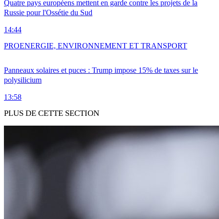
Quatre pays européens mettent en garde contre les projets de la
Russie pour l'Ossétie du Sud
14:44
PRO
ENERGIE, ENVIRONNEMENT ET TRANSPORT
Panneaux solaires et puces : Trump impose 15% de taxes sur le
polysilicium
13:58
PLUS DE CETTE SECTION