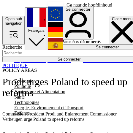
Ga naar de hoofdinhoud
Se connecter
Open sub
Close menu
English
navigation
Français
Deutsch
Vous êtes déconnecté.
Recherche
Se connecter
Español
Lumières éteintes
Se connecter
Rapporteur
Politique
Économie
Newsletters
Evénements
Em
POLITIQUE
POLICY AREAS
Prodi urges Poland to speed up
Economie
Politique
reforms
Agriculture et Alimentation
Santé
Technologies
Energie, Environnement et Transport
Défense
Commission President Prodi and Enlargement Commissioner
Verheugen urge Poland to speed up reforms