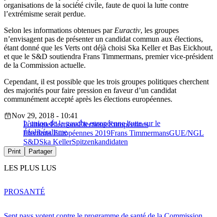
organisations de la société civile, faute de quoi la lutte contre
l’extrémisme serait perdue.
Selon les informations obtenues par
Euractiv
, les groupes
n’envisagent pas de présenter un candidat commun aux élections,
étant donné que les Verts ont déjà choisi Ska Keller et Bas Eickhout,
et que le S&D soutiendra Frans Timmermans, premier vice-président
de la Commission actuelle.
Cependant, il est possible que les trois groupes politiques cherchent
des majorités pour faire pression en faveur d’un candidat
communément accepté après les élections européennes.
Nov 29, 2018 - 10:41
L’union de la gauche européenne butte sur le
Politique
Élections
Élections Européennes
néolibéralisme
Élections Européennes 2019
Frans Timmermans
GUE/NGL
S&D
Ska Keller
Spitzenkandidaten
Print
Partager
LES PLUS LUS
PRO
SANTÉ
Sept pays votent contre le programme de santé de la Commission