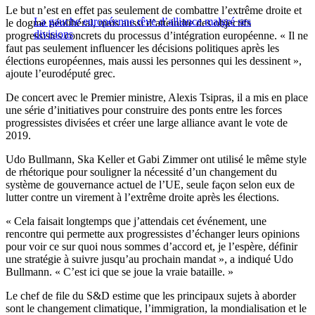
Le but n’est en effet pas seulement de combattre l’extrême droite et
La gauche européenne rêve d’alliance malgré ses
le dogme néolibéral, mais aussi d’atteindre des objectifs
divisions
progressistes concrets du processus d’intégration européenne. « Il ne
faut pas seulement influencer les décisions politiques après les
élections européennes, mais aussi les personnes qui les dessinent »,
ajoute l’eurodéputé grec.
De concert avec le Premier ministre, Alexis Tsipras, il a mis en place
une série d’initiatives pour construire des ponts entre les forces
progressistes divisées et créer une large alliance avant le vote de
2019.
Udo Bullmann, Ska Keller et Gabi Zimmer ont utilisé le même style
de rhétorique pour souligner la nécessité d’un changement du
système de gouvernance actuel de l’UE, seule façon selon eux de
lutter contre un virement à l’extrême droite après les élections.
« Cela faisait longtemps que j’attendais cet événement, une
rencontre qui permette aux progressistes d’échanger leurs opinions
pour voir ce sur quoi nous sommes d’accord et, je l’espère, définir
une stratégie à suivre jusqu’au prochain mandat », a indiqué Udo
Bullmann. « C’est ici que se joue la vraie bataille. »
Le chef de file du S&D estime que les principaux sujets à aborder
sont le changement climatique, l’immigration, la mondialisation et le