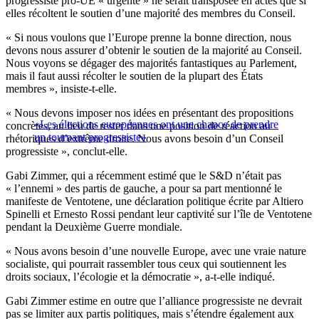
progressiste pro-UE « urgente » ne serait transposée en actes que si
elles récoltent le soutien d’une majorité des membres du Conseil.
« Si nous voulons que l’Europe prenne la bonne direction, nous
devons nous assurer d’obtenir le soutien de la majorité au Conseil.
Nous voyons se dégager des majorités fantastiques au Parlement,
mais il faut aussi récolter le soutien de la plupart des États
membres », insiste-t-elle.
« Nous devons imposer nos idées en présentant des propositions
«Les élections européennes ont une chance de prendre
concrètes, au lieu de rester dans une position de réaction au
un tournant progressiste»
rhétoriques d’extrême droite. Nous avons besoin d’un Conseil
progressiste », conclut-elle.
Gabi Zimmer, qui a récemment estimé que le S&D n’était pas
« l’ennemi » des partis de gauche, a pour sa part mentionné le
manifeste de Ventotene, une déclaration politique écrite par Altiero
Spinelli et Ernesto Rossi pendant leur captivité sur l’île de Ventotene
pendant la Deuxième Guerre mondiale.
« Nous avons besoin d’une nouvelle Europe, avec une vraie nature
socialiste, qui pourrait rassembler tous ceux qui soutiennent les
droits sociaux, l’écologie et la démocratie », a-t-elle indiqué.
Gabi Zimmer estime en outre que l’alliance progressiste ne devrait
pas se limiter aux partis politiques, mais s’étendre également aux