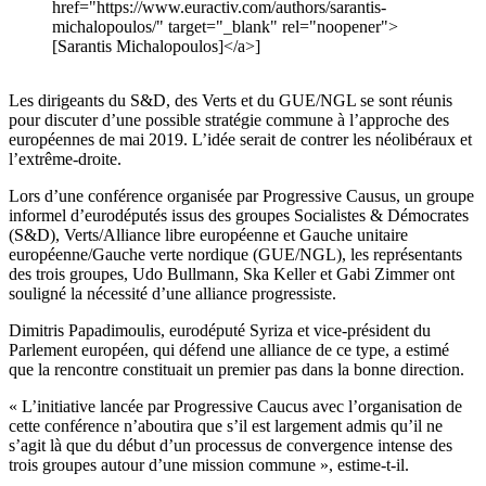
href="https://www.euractiv.com/authors/sarantis-
michalopoulos/" target="_blank" rel="noopener">
[Sarantis Michalopoulos]</a>]
Les dirigeants du S&D, des Verts et du GUE/NGL se sont réunis
pour discuter d’une possible stratégie commune à l’approche des
européennes de mai 2019. L’idée serait de contrer les néolibéraux et
l’extrême-droite.
Lors d’une conférence organisée par Progressive Causus, un groupe
informel d’eurodéputés issus des groupes Socialistes & Démocrates
(S&D), Verts/Alliance libre européenne et Gauche unitaire
européenne/Gauche verte nordique (GUE/NGL), les représentants
des trois groupes, Udo Bullmann, Ska Keller et Gabi Zimmer ont
souligné la nécessité d’une alliance progressiste.
Dimitris Papadimoulis, eurodéputé Syriza et vice-président du
Parlement européen, qui défend une alliance de ce type, a estimé
que la rencontre constituait un premier pas dans la bonne direction.
« L’initiative lancée par Progressive Caucus avec l’organisation de
cette conférence n’aboutira que s’il est largement admis qu’il ne
s’agit là que du début d’un processus de convergence intense des
trois groupes autour d’une mission commune », estime-t-il.