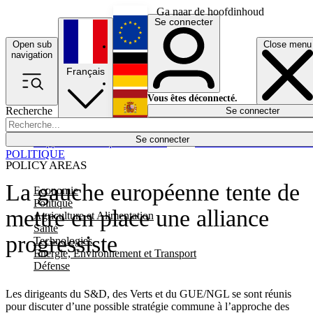
Ga naar de hoofdinhoud
Se connecter
Open sub
Close menu
English
navigation
Français
Deutsch
Vous êtes déconnecté.
Recherche
Se connecter
Español
Lumières éteintes
Se connecter
Rapporteur
Politique
Économie
Newsletters
Evénements
Em
POLITIQUE
POLICY AREAS
La gauche européenne tente de
Economie
Politique
mettre en place une alliance
Agriculture et Alimentation
Santé
progressiste
Technologies
Energie, Environnement et Transport
Défense
Les dirigeants du S&D, des Verts et du GUE/NGL se sont réunis
pour discuter d’une possible stratégie commune à l’approche des