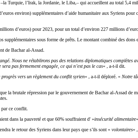
–la Turquie, l’Irak, la Jordanie, le Liba,– qui accueillent au total 5,4 mi
d’euros environ) supplémentaires d’aide humanitaire aux Syriens pour cet
illions d’euros) pour 2023, pour un total d’environ 227 millions d’euro
ros supplémentaires sous forme de prêts. Le montant combiné des dons et 
ent de Bachar al-Assad.
hangé. Nous ne rétablirons pas des relations diplomatiques complètes a
ne sera pas fermement engagée, ce qui n’est pas le cas
« , a-t-il dit.
 progrès vers un règlement du conflit syrien
« , a-t-il déploré. «
Notre tâ
que la brutale répression par le gouvernement de Bachar al-Assad de man
tes.
par ce conflit.
ient dans la pauvreté et que 60% souffraient d' »
insécurité alimentaire
«
ndra le retour des Syriens dans leur pays que s’ils sont «
volontaires
« 