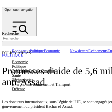
Open sub navigation
Recherche
Rapporteur
Politique
Économie
Newsletters
Evénements
Em
POLICY AREAS
POLITIQUE
Economie
Politique
Promesses d'aide de 5,6 mil
Agriculture et Alimentation
Santé
anti-Assad
Technologies
Energie, Environnement et Transport
Défense
Les donateurs internationaux, sous l'égide de l'UE, se sont engagés jeud
gouvernement du président Bachar el-Assad.