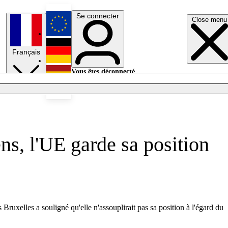
Se connecter
Close menu
English
Français
Deutsch
Vous êtes déconnecté.
Se connecter
Español
Lumières éteintes
ns, l'UE garde sa position
 Bruxelles a souligné qu'elle n'assouplirait pas sa position à l'égard du