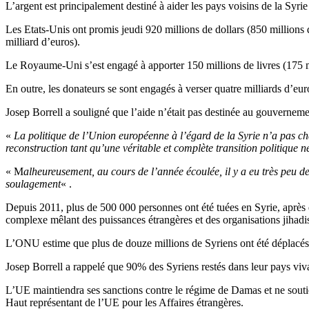
L’argent est principalement destiné à aider les pays voisins de la Syrie 
Les Etats-Unis ont promis jeudi 920 millions de dollars (850 millions 
milliard d’euros).
Le Royaume-Uni s’est engagé à apporter 150 millions de livres (175 m
En outre, les donateurs se sont engagés à verser quatre milliards d’eu
Josep Borrell a souligné que l’aide n’était pas destinée au gouvernem
«
La politique de l’Union européenne à l’égard de la Syrie n’a pas c
reconstruction tant qu’une véritable et complète transition politique 
« M
alheureusement, au cours de l’année écoulée, il y a eu très peu de
soulagement
« .
Depuis 2011, plus de 500 000 personnes ont été tuées en Syrie, après 
complexe mêlant des puissances étrangères et des organisations jihadis
L’ONU estime que plus de douze millions de Syriens ont été déplacés 
Josep Borrell a rappelé que 90% des Syriens restés dans leur pays viva
L’UE maintiendra ses sanctions contre le régime de Damas et ne soutie
Haut représentant de l’UE pour les Affaires étrangères.