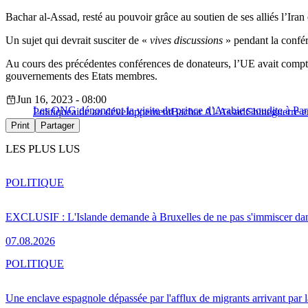
Bachar al-Assad, resté au pouvoir grâce au soutien de ses alliés l’Iran 
Un sujet qui devrait susciter de «
vives discussions
» pendant la confér
Au cours des précédentes conférences de donateurs, l’UE avait compt
gouvernements des Etats membres.
Jun 16, 2023 - 08:00
Les ONG dénoncent la visite du prince d’Arabie saoudite à Par
Politique
aide au développement
Bachar Al-Assad
Chine
guerre e
Print
Partager
LES PLUS LUS
POLITIQUE
EXCLUSIF : L'Islande demande à Bruxelles de ne pas s'immiscer dan
07.08.2026
POLITIQUE
Une enclave espagnole dépassée par l'afflux de migrants arrivant par 