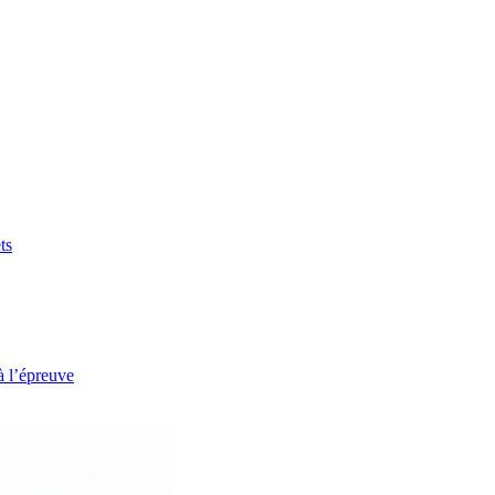
ts
à l’épreuve