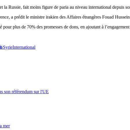
et la Russie, fait moins figure de paria au niveau international depuis so
ence, a prédit le ministre irakien des Affaires étrangères Fouad Hussein
é pour plus de 70% des promesses de dons, en ajoutant à l’engagement d
is
n Syrie
International
s son référendum sur l'UE
la mer