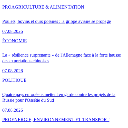
PRO
AGRICULTURE & ALIMENTATION
Poulets, bovins et ours polaires : la grippe aviaire se propage
07.08.2026
ÉCONOMIE
La « résilience surprenante » de l'Allemagne face à la forte hausse
des exportations chinoises
07.08.2026
POLITIQUE
Quatre pays européens mettent en garde contre les projets de la
Russie pour l'Ossétie du Sud
07.08.2026
PRO
ENERGIE, ENVIRONNEMENT ET TRANSPORT