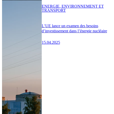
ENERGIE, ENVIRONNEMENT ET
TRANSPORT
L’UE lance un examen des besoins
d’investissement dans l’énergie nucléaire
15.04.2025