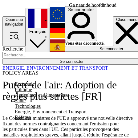
Ga naar de hoofdinhoud
Se connecter
Open sub
Close menu
English
navigation
Français
Deutsch
Vous êtes déconnecté.
Recherche
Se connecter
Español
Lumières éteintes
Se connecter
Rapporteur
Politique
Économie
Newsletters
Evénements
Em
ENERGIE, ENVIRONNEMENT ET TRANSPORT
POLICY AREAS
Pureté de l'air: Adoption de
Economie
Politique
règles plus strictes [FR]
Agriculture et Alimentation
Santé
Technologies
Energie, Environnement et Transport
Défense
Le Conseil des ministres de l'UE a approuvé une nouvelle directive
fixant des normes contraignantes concernant l'émission pour
les particules fines dans l'UE. Ces particules provoquent des
maladies respiratoires graves, allant jusqu'à réduire l'espérance de