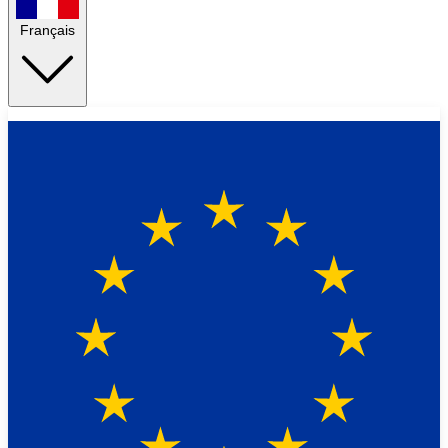
Français