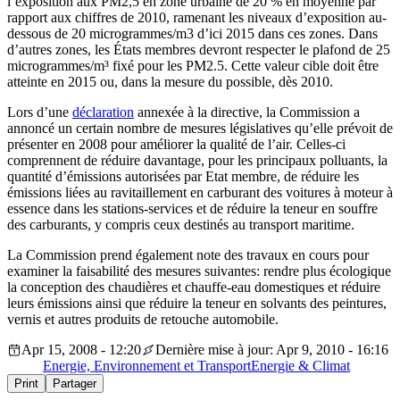
l’exposition aux PM2,5 en zone urbaine de 20 % en moyenne par
rapport aux chiffres de 2010, ramenant les niveaux d’exposition au-
dessous de 20 microgrammes/m3 d’ici 2015 dans ces zones. Dans
d’autres zones, les États membres devront respecter le plafond de 25
microgrammes/m³ fixé pour les PM2.5. Cette valeur cible doit être
atteinte en 2015 ou, dans la mesure du possible, dès 2010.
Lors d’une
déclaration
annexée à la directive, la Commission a
annoncé un certain nombre de mesures législatives qu’elle prévoit de
présenter en 2008 pour améliorer la qualité de l’air. Celles-ci
comprennent de réduire davantage, pour les principaux polluants, la
quantité d’émissions autorisées par Etat membre, de réduire les
émissions liées au ravitaillement en carburant des voitures à moteur à
essence dans les stations-services et de réduire la teneur en souffre
des carburants, y compris ceux destinés au transport maritime.
La Commission prend également note des travaux en cours pour
examiner la faisabilité des mesures suivantes: rendre plus écologique
la conception des chaudières et chauffe-eau domestiques et réduire
leurs émissions ainsi que réduire la teneur en solvants des peintures,
vernis et autres produits de retouche automobile.
Apr 15, 2008 - 12:20
Dernière mise à jour: Apr 9, 2010 - 16:16
Energie, Environnement et Transport
Energie & Climat
Print
Partager