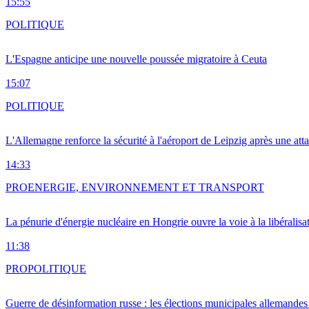
15:55
POLITIQUE
L'Espagne anticipe une nouvelle poussée migratoire à Ceuta
15:07
POLITIQUE
L'Allemagne renforce la sécurité à l'aéroport de Leipzig après une at
14:33
PRO
ENERGIE, ENVIRONNEMENT ET TRANSPORT
La pénurie d'énergie nucléaire en Hongrie ouvre la voie à la libéralis
11:38
PRO
POLITIQUE
Guerre de désinformation russe : les élections municipales allemandes 