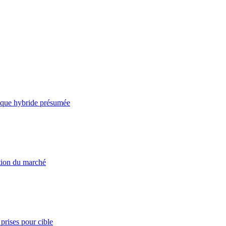
taque hybride présumée
ation du marché
prises pour cible