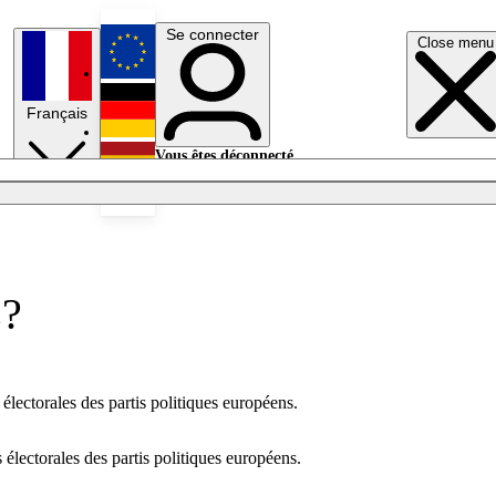
Se connecter
Close menu
English
Français
Deutsch
Vous êtes déconnecté.
Se connecter
Español
Lumières éteintes
s?
électorales des partis politiques européens.
électorales des partis politiques européens.