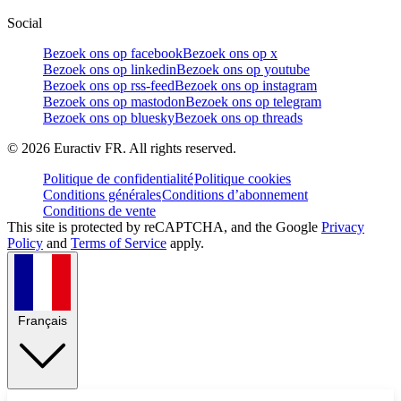
Social
Bezoek ons op facebook
Bezoek ons op x
Bezoek ons op linkedin
Bezoek ons op youtube
Bezoek ons op rss-feed
Bezoek ons op instagram
Bezoek ons op mastodon
Bezoek ons op telegram
Bezoek ons op bluesky
Bezoek ons op threads
©
2026
Euractiv FR. All rights reserved.
Politique de confidentialité
Politique cookies
Conditions générales
Conditions d’abonnement
Conditions de vente
This site is protected by reCAPTCHA, and the Google
Privacy
Policy
and
Terms of Service
apply.
Français