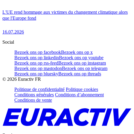
L'UE rend hommage aux victimes du changement climatique alors
que l'Europe fond
16.07.2026
Social
Bezoek ons op facebook
Bezoek ons op x
Bezoek ons op linkedin
Bezoek ons op youtube
Bezoek ons op rss-feed
Bezoek ons op instagram
Bezoek ons op mastodon
Bezoek ons op telegram
Bezoek ons op bluesky
Bezoek ons op threads
©
2026
Euractiv FR
Politique de confidentialité
Politique cookies
Conditions générales
Conditions d’abonnement
Conditions de vente