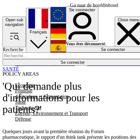
Ga naar de hoofdinhoud
Se connecter
Open sub
Close menu
English
navigation
Français
Deutsch
Vous êtes déconnecté.
Recherche
Se connecter
Español
Lumières éteintes
Se connecter
Rapporteur
Politique
Économie
Newsletters
Evénements
Em
SANTÉ
POLICY AREAS
'Qui demande plus
Economie
Politique
d'informations pour les
Agriculture et Alimentation
Santé
patients?'
Technologies
Energie, Environnement et Transport
Défense
Quelques jours avant la première réunion du Forum
pharmaceutique, le rapport d'un think tank présente les positions des