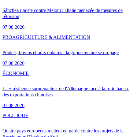
Sánchez riposte contre Meloni : l'Italie menacée de mesures de
rétorsion
07.08.2026
PRO
AGRICULTURE & ALIMENTATION
Poulets, bovins et ours polaires : la grippe aviaire se propage
07.08.2026
ÉCONOMIE
La « résilience surprenante » de l'Allemagne face à la forte hausse
des exportations chinoises
07.08.2026
POLITIQUE
Quatre pays européens mettent en garde contre les projets de la
Russie pour l'Ossétie du Sud