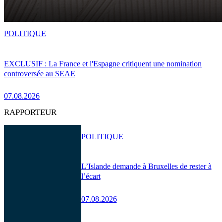
POLITIQUE
EXCLUSIF : La France et l'Espagne critiquent une nomination
controversée au SEAE
07.08.2026
RAPPORTEUR
POLITIQUE
L’Islande demande à Bruxelles de rester à
l’écart
07.08.2026