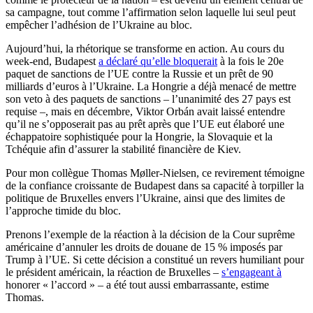
sa campagne, tout comme l’affirmation selon laquelle lui seul peut
empêcher l’adhésion de l’Ukraine au bloc.
Aujourd’hui, la rhétorique se transforme en action. Au cours du
week-end, Budapest
a déclaré qu’elle bloquerait
à la fois le 20e
paquet de sanctions de l’UE contre la Russie et un prêt de 90
milliards d’euros à l’Ukraine. La Hongrie a déjà menacé de mettre
son veto à des paquets de sanctions – l’unanimité des 27 pays est
requise –, mais en décembre, Viktor Orbán avait laissé entendre
qu’il ne s’opposerait pas au prêt après que l’UE eut élaboré une
échappatoire sophistiquée pour la Hongrie, la Slovaquie et la
Tchéquie afin d’assurer la stabilité financière de Kiev.
Pour mon collègue Thomas Møller-Nielsen, ce revirement témoigne
de la confiance croissante de Budapest dans sa capacité à torpiller la
politique de Bruxelles envers l’Ukraine, ainsi que des limites de
l’approche timide du bloc.
Prenons l’exemple de la réaction à la décision de la Cour suprême
américaine d’annuler les droits de douane de 15 % imposés par
Trump à l’UE. Si cette décision a constitué un revers humiliant pour
le président américain, la réaction de Bruxelles –
s’engageant à
honorer « l’accord » – a été tout aussi embarrassante, estime
Thomas.