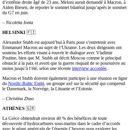
d’extrême droite âgé de 23 ans. Meloni aurait demandé à Macron, à
Alden Biesen, de reporter le sommet bilatéral jusqu’après le sommet
du G7 en juin.
– Nicoletta Ionta
HELSINKI
🇫🇮
Alexander Stubb est aujourd’hui à Paris pour s’entretenir avec
Emmanuel Macron au sujet de l’Ukraine. Les deux dirigeants ont
soutenu les efforts visant à rouvrir le dialogue avec Vladimir
Poutine, bien que M. Stubb ait décrit Moscou comme le principal
obstacle à la paix et averti que la guerre risquait de se poursuivre au
moins jusqu’à l’été, selon une récente
interview accordée
.
Macron et Stubb doivent également participer à une réunion en ligne
du
Nordic-Baltic Eight,
un groupe axé sur la sécurité qui comprend
le Danemark, la Norvège, la Lituanie et l’Estonie.
–
Christina Zhao
ATHÈNES
🇬🇷
La Grèce obtiendrait environ 40 % des bénéfices de toute
découverte d’hydrocarbures sous-marins dans le cadre d’accords
avec le géant américain de l’énergie Chevron pour explorer les