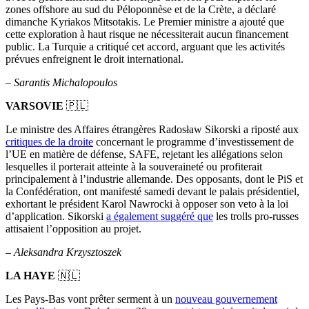
zones offshore au sud du Péloponnèse et de la Crète, a déclaré
dimanche Kyriakos Mitsotakis. Le Premier ministre a ajouté que
cette exploration à haut risque ne nécessiterait aucun financement
public. La Turquie a critiqué cet accord, arguant que les activités
prévues enfreignent le droit international.
– Sarantis Michalopoulos
VARSOVIE
🇵🇱
Le ministre des Affaires étrangères Radosław Sikorski a riposté aux
critiques de la droite
concernant le programme d’investissement de
l’UE en matière de défense, SAFE, rejetant les allégations selon
lesquelles il porterait atteinte à la souveraineté ou profiterait
principalement à l’industrie allemande. Des opposants, dont le PiS et
la Confédération, ont manifesté samedi devant le palais présidentiel,
exhortant le président Karol Nawrocki à opposer son veto à la loi
d’application. Sikorski
a également suggéré que
les trolls pro-russes
attisaient l’opposition au projet.
–
Aleksandra Krzysztoszek
LA HAYE
🇳🇱
Les Pays-Bas vont prêter serment à un
nouveau gouvernement