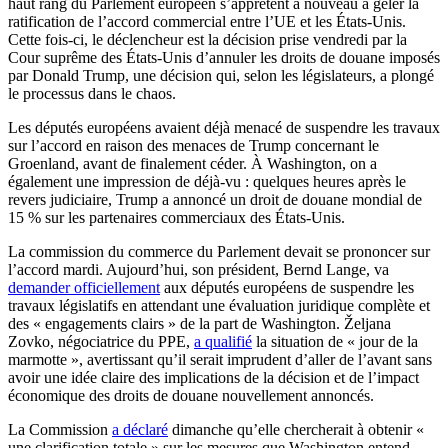
haut rang du Parlement européen s’apprêtent à nouveau à geler la
ratification de l’accord commercial entre l’UE et les États-Unis.
Cette fois-ci, le déclencheur est la décision prise vendredi par la
Cour suprême des États-Unis d’annuler les droits de douane imposés
par Donald Trump, une décision qui, selon les législateurs, a plongé
le processus dans le chaos.
Les députés européens avaient déjà menacé de suspendre les travaux
sur l’accord en raison des menaces de Trump concernant le
Groenland, avant de finalement céder. À Washington, on a
également une impression de déjà-vu : quelques heures après le
revers judiciaire, Trump a annoncé un droit de douane mondial de
15 % sur les partenaires commerciaux des États-Unis.
La commission du commerce du Parlement devait se prononcer sur
l’accord mardi. Aujourd’hui, son président, Bernd Lange, va
demander officiellement
aux députés européens de suspendre les
travaux législatifs en attendant une évaluation juridique complète et
des « engagements clairs » de la part de Washington. Željana
Zovko, négociatrice du PPE,
a qualifié
la situation de « jour de la
marmotte », avertissant qu’il serait imprudent d’aller de l’avant sans
avoir une idée claire des implications de la décision et de l’impact
économique des droits de douane nouvellement annoncés.
La Commission
a déclaré
dimanche qu’elle chercherait à obtenir «
une clarification totale » sur les mesures que Washington entend