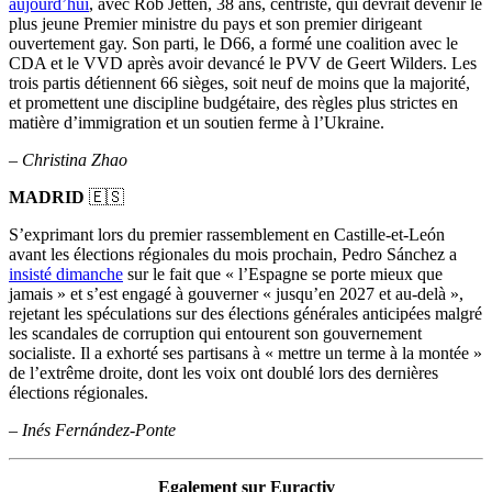
aujourd’hui
, avec Rob Jetten, 38 ans, centriste, qui devrait devenir le
plus jeune Premier ministre du pays et son premier dirigeant
ouvertement gay. Son parti, le D66, a formé une coalition avec le
CDA et le VVD après avoir devancé le PVV de Geert Wilders. Les
trois partis détiennent 66 sièges, soit neuf de moins que la majorité,
et promettent une discipline budgétaire, des règles plus strictes en
matière d’immigration et un soutien ferme à l’Ukraine.
–
Christina Zhao
MADRID
🇪🇸
S’exprimant lors du premier rassemblement en Castille-et-León
avant les élections régionales du mois prochain, Pedro Sánchez a
insisté dimanche
sur le fait que « l’Espagne se porte mieux que
jamais » et s’est engagé à gouverner « jusqu’en 2027 et au-delà »,
rejetant les spéculations sur des élections générales anticipées malgré
les scandales de corruption qui entourent son gouvernement
socialiste. Il a exhorté ses partisans à « mettre un terme à la montée »
de l’extrême droite, dont les voix ont doublé lors des dernières
élections régionales.
–
Inés Fernández-Ponte
Egalement sur Euractiv