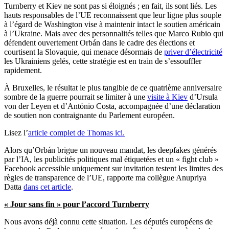
Turnberry et Kiev ne sont pas si éloignés ; en fait, ils sont liés. Les
hauts responsables de l’UE reconnaissent que leur ligne plus souple
à l’égard de Washington vise à maintenir intact le soutien américain
à l’Ukraine. Mais avec des personnalités telles que Marco Rubio qui
défendent ouvertement Orbán dans le cadre des élections et
courtisent la Slovaquie, qui menace désormais de
priver d’électricité
les Ukrainiens gelés, cette stratégie est en train de s’essouffler
rapidement.
À Bruxelles, le résultat le plus tangible de ce quatrième anniversaire
sombre de la guerre pourrait se limiter à une
visite à Kiev
d’Ursula
von der Leyen et d’António Costa, accompagnée d’une déclaration
de soutien non contraignante du Parlement européen.
Lisez l’
article complet de Thomas ici.
Alors qu’Orbán brigue un nouveau mandat, les deepfakes générés
par l’IA, les publicités politiques mal étiquetées et un « fight club »
Facebook accessible uniquement sur invitation testent les limites des
règles de transparence de l’UE, rapporte ma collègue Anupriya
Datta
dans cet article
.
« Jour sans fin » pour l’accord Turnberry
Nous avons déjà connu cette situation. Les députés européens de