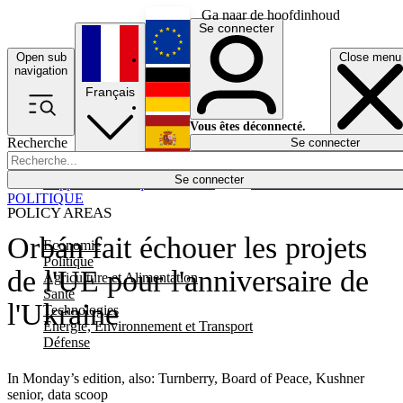
Ga naar de hoofdinhoud
Se connecter
Open sub
Close menu
English
navigation
Français
Deutsch
Vous êtes déconnecté.
Recherche
Se connecter
Español
Lumières éteintes
Se connecter
Rapporteur
Politique
Économie
Newsletters
Evénements
Em
POLITIQUE
POLICY AREAS
Orbán fait échouer les projets
Economie
Politique
de l'UE pour l'anniversaire de
Agriculture et Alimentation
Santé
l'Ukraine
Technologies
Energie, Environnement et Transport
Défense
In Monday’s edition, also: Turnberry, Board of Peace, Kushner
senior, data scoop