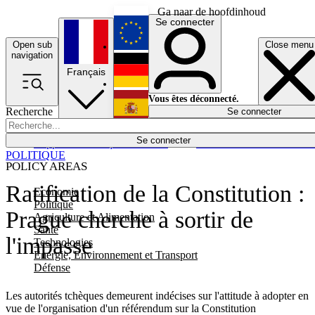
Ga naar de hoofdinhoud
Se connecter
Open sub
Close menu
English
navigation
Français
Deutsch
Vous êtes déconnecté.
Recherche
Se connecter
Español
Lumières éteintes
Se connecter
Rapporteur
Politique
Économie
Newsletters
Evénements
Em
POLITIQUE
POLICY AREAS
Ratification de la Constitution :
Economie
Politique
Prague cherche à sortir de
Agriculture et Alimentation
Santé
l'impasse
Technologies
Energie, Environnement et Transport
Défense
Les autorités tchèques demeurent indécises sur l'attitude à adopter en
vue de l'organisation d'un référendum sur la Constitution