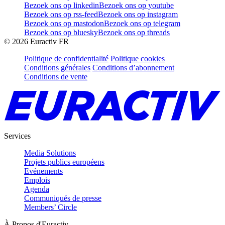
Bezoek ons op linkedin
Bezoek ons op youtube
Bezoek ons op rss-feed
Bezoek ons op instagram
Bezoek ons op mastodon
Bezoek ons op telegram
Bezoek ons op bluesky
Bezoek ons op threads
©
2026
Euractiv FR
Politique de confidentialité
Politique cookies
Conditions générales
Conditions d’abonnement
Conditions de vente
Services
Media Solutions
Projets publics européens
Evénements
Emplois
Agenda
Communiqués de presse
Members’ Circle
À Propos d'Euractiv