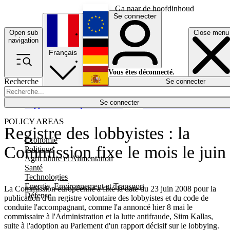
Ga naar de hoofdinhoud
Se connecter
Open sub
Close menu
English
navigation
Français
Deutsch
Vous êtes déconnecté.
Recherche
Se connecter
Español
Lumières éteintes
Se connecter
Rapporteur
Politique
Économie
Newsletters
Evénements
Em
POLICY AREAS
Registre des lobbyistes : la
Economie
Commission fixe le mois le juin
Politique
Agriculture et Alimentation
Santé
Technologies
Energie, Environnement et Transport
La Commission européenne a fixé la date du 23 juin 2008 pour la
Défense
publication d'un registre volontaire des lobbyistes et du code de
conduite l'accompagnant, comme l'a annoncé hier 8 mai le
commissaire à l'Administration et la lutte antifraude, Siim Kallas,
suite à l'adoption au Parlement d'un rapport décisif sur le lobbying.