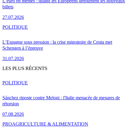
L’euro en mèmes : quand les Européens détournent les nouveaux
billets
27.07.2026
POLITIQUE
L’Espagne sous pression : la crise migratoire de Ceuta met
Schengen à l’épreuve
31.07.2026
LES PLUS RÉCENTS
POLITIQUE
Sánchez riposte contre Meloni : l'Italie menacée de mesures de
rétorsion
07.08.2026
PRO
AGRICULTURE & ALIMENTATION