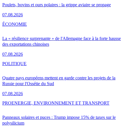
Poulets, bovins et ours polaires : la grippe aviaire se propage
07.08.2026
ÉCONOMIE
La « résilience surprenante » de l'Allemagne face à la forte hausse
des exportations chinoises
07.08.2026
POLITIQUE
Quatre pays européens mettent en garde contre les projets de la
Russie pour l'Ossétie du Sud
07.08.2026
PRO
ENERGIE, ENVIRONNEMENT ET TRANSPORT
Panneaux solaires et puces : Trump impose 15% de taxes sur le
polysilicium