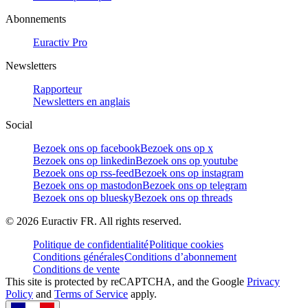
Abonnements
Euractiv Pro
Newsletters
Rapporteur
Newsletters en anglais
Social
Bezoek ons op facebook
Bezoek ons op x
Bezoek ons op linkedin
Bezoek ons op youtube
Bezoek ons op rss-feed
Bezoek ons op instagram
Bezoek ons op mastodon
Bezoek ons op telegram
Bezoek ons op bluesky
Bezoek ons op threads
©
2026
Euractiv FR. All rights reserved.
Politique de confidentialité
Politique cookies
Conditions générales
Conditions d’abonnement
Conditions de vente
This site is protected by reCAPTCHA, and the Google
Privacy
Policy
and
Terms of Service
apply.