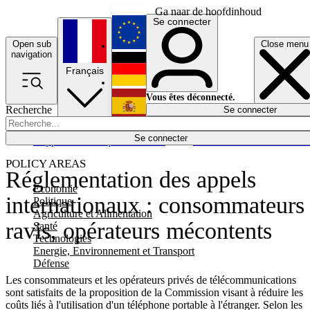
Ga naar de hoofdinhoud
Se connecter
Open sub
Close menu
English
navigation
Français
Deutsch
Vous êtes déconnecté.
Recherche
Se connecter
Español
Lumières éteintes
Se connecter
Rapporteur
Politique
Économie
Newsletters
Evénements
Em
POLICY AREAS
Réglementation des appels
Economie
internationaux : consommateurs
Politique
Agriculture et Alimentation
ravis, opérateurs mécontents
Santé
Technologies
Energie, Environnement et Transport
Défense
Les consommateurs et les opérateurs privés de télécommunications
sont satisfaits de la proposition de la Commission visant à réduire les
coûts liés à l'utilisation d'un téléphone portable à l'étranger. Selon les