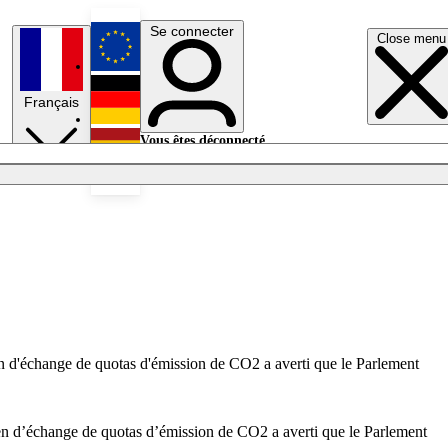
Se connecter
Close menu
English
Français
Deutsch
Vous êtes déconnecté.
Se connecter
Español
Lumières éteintes
éen d'échange de quotas d'émission de CO2 a averti que le Parlement
péen d’échange de quotas d’émission de CO2 a averti que le Parlement