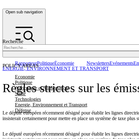
Open sub navigation
Recherche
Rapporteur
Politique
Économie
Newsletters
Evénements
Em
POLICY AREAS
ENERGIE, ENVIRONNEMENT ET TRANSPORT
Economie
Politique
Règles strictes sur les émis
Agriculture et Alimentation
Santé
Technologies
Energie, Environnement et Transport
Défense
Le député européen récemment désigné pour établir les lignes directri
insisterait certainement pour mettre en place un système de taxe plus st
Le député européen récemment désigné pour établir les lignes directri