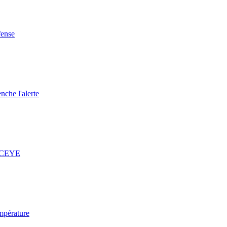
fense
nche l'alerte
 ICEYE
mpérature